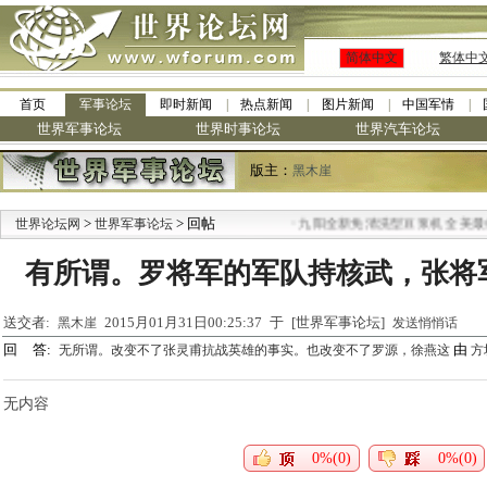
简体中文
繁体中
首页
军事论坛
即时新闻
热点新闻
图片新闻
中国军情
世界军事论坛
世界时事论坛
世界汽车论坛
版主：
黑木崖
>
> 回帖
·
世界论坛网
世界军事论坛
九阳全新免清洗型豆浆机 全美最低
有所谓。罗将军的军队持核武，张将
送交者:
2015月01月31日00:25:37 于 [世界军事论坛]
黑木崖
发送悄悄话
回 答:
由
无所谓。改变不了张灵甫抗战英雄的事实。也改变不了罗源，徐燕这
方
无内容
0%(0)
0%(0)