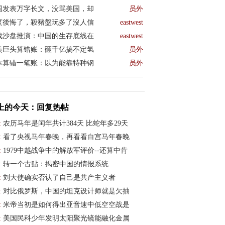
国发表万字长文，没骂美国，却
员外
度後悔了，殺豬盤玩多了沒人信
eastwest
战沙盘推演：中国的生存底线在
eastwest
美巨头算错账：砸千亿搞不定氢
员外
本算错一笔账：以为能靠特种钢
员外
上的今天：回复热帖
:
农历马年是闰年共计384天 比蛇年多29天
:
看了央视马年春晚，再看看白宫马年春晚
:
1979中越战争中的解放军评价--还算中肯
:
转一个古贴：揭密中国的情报系统
:
刘大使确实否认了自己是共产主义者
:
对比俄罗斯，中国的坦克设计师就是欠抽
:
米帝当初是如何得出亚音速中低空空战是
:
美国民科少年发明太阳聚光镜能融化金属