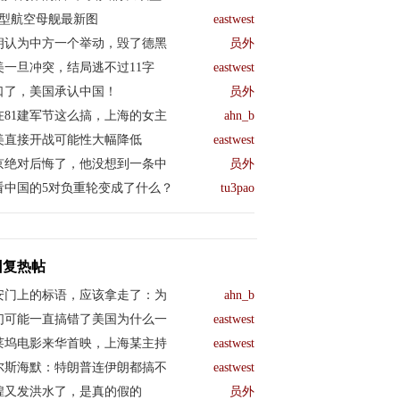
04型航空母舰最新图
eastwest
朗认为中方一个举动，毁了德黑
员外
美一旦冲突，结局逃不过11字
eastwest
口了，美国承认中国！
员外
在81建军节这么搞，上海的女主
ahn_b
美直接开战可能性大幅降低
eastwest
京绝对后悔了，他没想到一条中
员外
看中国的5对负重轮变成了什么？
tu3pao
回复热帖
安门上的标语，应该拿走了：为
ahn_b
们可能一直搞错了美国为什么一
eastwest
莱坞电影来华首映，上海某主持
eastwest
尔斯海默：特朗普连伊朗都搞不
eastwest
煌又发洪水了，是真的假的
员外