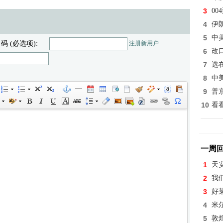
3
0
4
伊
5
中
 码 (必选项):
注册新用户
6
改
7
选
8
中
9
普
10
看
一周
1
天
2
我
3
好
4
米
5
敦