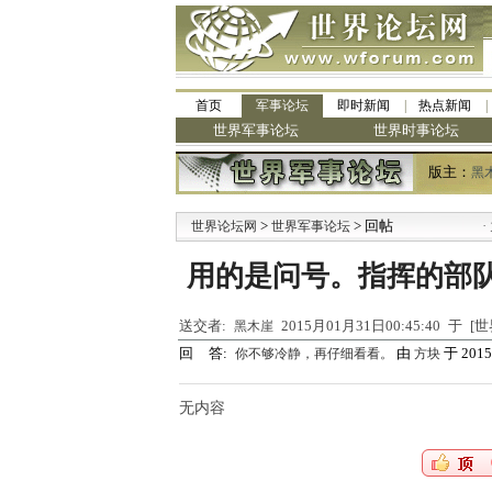
首页
军事论坛
即时新闻
热点新闻
世界军事论坛
世界时事论坛
版主：
黑
>
> 回帖
·
世界论坛网
世界军事论坛
九
用的是问号。指挥的部
送交者:
2015月01月31日00:45:40 于
黑木崖
回 答:
由
于 2015-
你不够冷静，再仔细看看。
方块
无内容