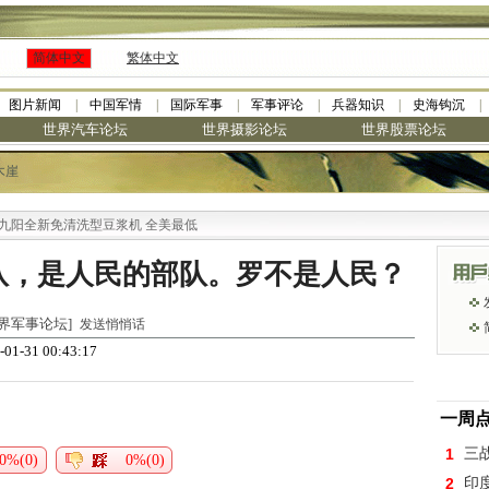
简体中文
繁体中文
图片新闻
中国军情
国际军事
军事评论
兵器知识
史海钩沉
世界汽车论坛
世界摄影论坛
世界股票论坛
木崖
阳全新免清洗型豆浆机 全美最低
队，是人民的部队。罗不是人民？
 [世界军事论坛]
发送悄悄话
01-31 00:43:17
一周
1
三
0%(0)
0%(0)
2
印