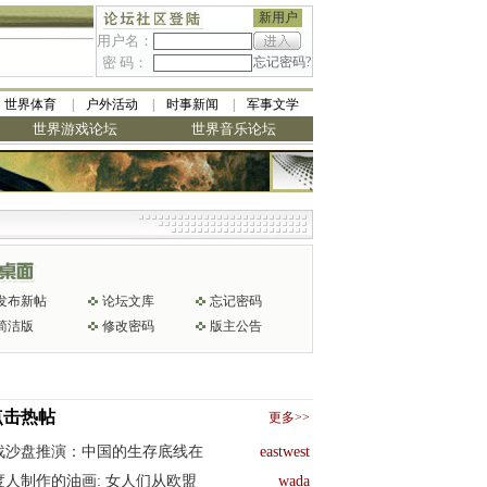
新用户
用户名：
密 码：
忘记密码?
世界体育
户外活动
时事新闻
军事文学
世界游戏论坛
世界音乐论坛
发布新帖
论坛文库
忘记密码
简洁版
修改密码
版主公告
点击热帖
更多>>
战沙盘推演：中国的生存底线在
eastwest
度人制作的油画: 女人们从欧盟
wada