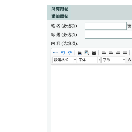
笔 名 (必选项):
密
标 题 (必选项):
内 容 (选填项):
段落格式
字体
字号