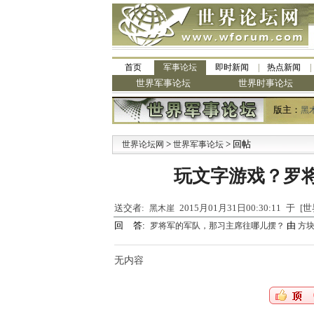
首页
军事论坛
即时新闻
热点新闻
世界军事论坛
世界时事论坛
版主：
黑
>
> 回帖
·
世界论坛网
世界军事论坛
玩文字游戏？罗
送交者:
2015月01月31日00:30:11 于
黑木崖
回 答:
由
罗将军的军队，那习主席往哪儿摆？
方
无内容