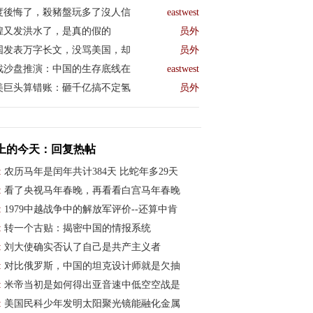
度後悔了，殺豬盤玩多了沒人信
eastwest
煌又发洪水了，是真的假的
员外
国发表万字长文，没骂美国，却
员外
战沙盘推演：中国的生存底线在
eastwest
美巨头算错账：砸千亿搞不定氢
员外
上的今天：回复热帖
:
农历马年是闰年共计384天 比蛇年多29天
:
看了央视马年春晚，再看看白宫马年春晚
:
1979中越战争中的解放军评价--还算中肯
:
转一个古贴：揭密中国的情报系统
:
刘大使确实否认了自己是共产主义者
:
对比俄罗斯，中国的坦克设计师就是欠抽
:
米帝当初是如何得出亚音速中低空空战是
:
美国民科少年发明太阳聚光镜能融化金属