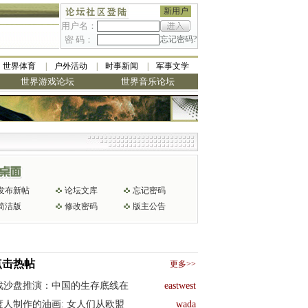
新用户
用户名：
密 码：
忘记密码?
世界体育
户外活动
时事新闻
军事文学
世界游戏论坛
世界音乐论坛
发布新帖
论坛文库
忘记密码
简洁版
修改密码
版主公告
点击热帖
更多>>
战沙盘推演：中国的生存底线在
eastwest
度人制作的油画: 女人们从欧盟
wada