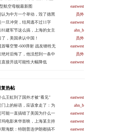
04型航空母舰最新图
eastwest
朗认为中方一个举动，毁了德黑
员外
美一旦冲突，结局逃不过11字
eastwest
在81建军节这么搞，上海的女主
ahn_b
口了，美国承认中国！
员外
视首曝空警-600弹射 战友牺牲无
eastwest
京绝对后悔了，他没想到一条中
员外
美直接开战可能性大幅降低
eastwest
回复热帖
什么王虹到了国外才被“看见”
eastwest
安门上的标语，应该拿走了：为
ahn_b
们可能一直搞错了美国为什么一
eastwest
莱坞电影来华首映，上海某主持
eastwest
尔斯海默：特朗普连伊朗都搞不
eastwest