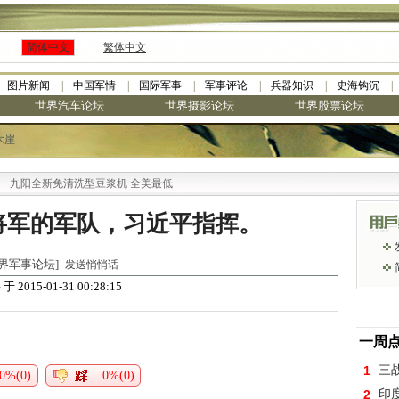
简体中文
繁体中文
图片新闻
中国军情
国际军事
军事评论
兵器知识
史海钩沉
世界汽车论坛
世界摄影论坛
世界股票论坛
木崖
九阳全新免清洗型豆浆机 全美最低
将军的军队，习近平指挥。
 [世界军事论坛]
发送悄悄话
于 2015-01-31 00:28:15
块
一周
1
三
0%(0)
0%(0)
2
印