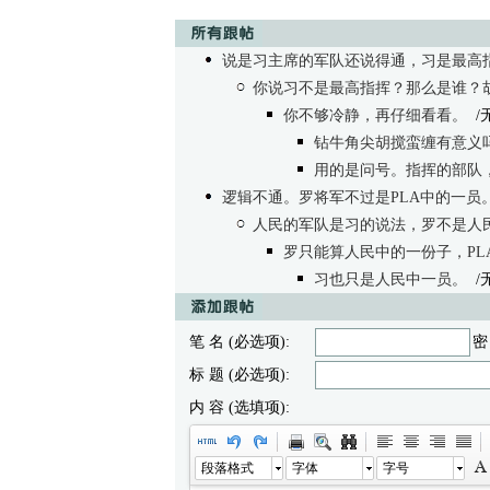
说是习主席的军队还说得通，习是最高
你说习不是最高指挥？那么是谁？
你不够冷静，再仔细看看。
/
钻牛角尖胡搅蛮缠有意义
用的是问号。指挥的部队
逻辑不通。罗将军不过是PLA中的一员
人民的军队是习的说法，罗不是人
罗只能算人民中的一份子，PL
习也只是人民中一员。
/
笔 名 (必选项):
密
标 题 (必选项):
内 容 (选填项):
段落格式
字体
字号