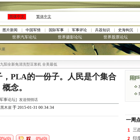
简体中文
繁体中文
图片新闻
中国军情
国际军事
军事评论
兵器知识
史海钩沉
世界汽车论坛
世界摄影论坛
世界股票论坛
木崖
阳全新免清洗型豆浆机 全美最低
，PLA的一份子。人民是个集合
概念。
世界军事论坛]
发送悄悄话
由
于 2015-01-31 00:34:34
黑木崖
一周
1
三
2
印
0%(0)
0%(0)