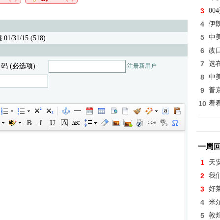
3
0
4
伊
5
中
/31/15 (518)
6
改
7
选
 码 (必选项):
注册新用户
8
中
9
普
10
看
一周
1
天
2
我
3
好
4
米
5
敦