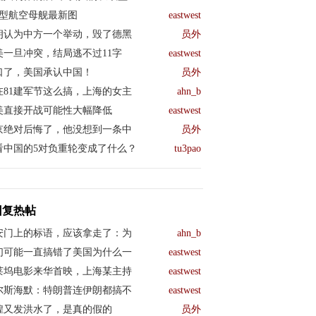
04型航空母舰最新图
eastwest
朗认为中方一个举动，毁了德黑
员外
美一旦冲突，结局逃不过11字
eastwest
口了，美国承认中国！
员外
在81建军节这么搞，上海的女主
ahn_b
美直接开战可能性大幅降低
eastwest
京绝对后悔了，他没想到一条中
员外
看中国的5对负重轮变成了什么？
tu3pao
回复热帖
安门上的标语，应该拿走了：为
ahn_b
们可能一直搞错了美国为什么一
eastwest
莱坞电影来华首映，上海某主持
eastwest
尔斯海默：特朗普连伊朗都搞不
eastwest
煌又发洪水了，是真的假的
员外