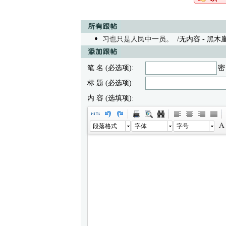
习也只是人民中一员。
/无内容 - 黑木崖 01
笔 名 (必选项):
密
标 题 (必选项):
内 容 (选填项):
段落格式
字体
字号