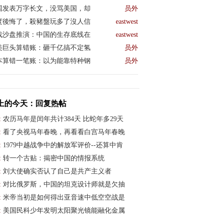
国发表万字长文，没骂美国，却
员外
度後悔了，殺豬盤玩多了沒人信
eastwest
战沙盘推演：中国的生存底线在
eastwest
美巨头算错账：砸千亿搞不定氢
员外
本算错一笔账：以为能靠特种钢
员外
上的今天：回复热帖
:
农历马年是闰年共计384天 比蛇年多29天
:
看了央视马年春晚，再看看白宫马年春晚
:
1979中越战争中的解放军评价--还算中肯
:
转一个古贴：揭密中国的情报系统
:
刘大使确实否认了自己是共产主义者
:
对比俄罗斯，中国的坦克设计师就是欠抽
:
米帝当初是如何得出亚音速中低空空战是
:
美国民科少年发明太阳聚光镜能融化金属