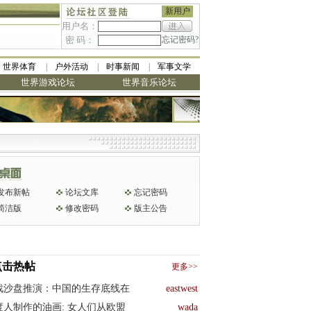
新用户
用户名：
密 码：
忘记密码?
世界体育
户外活动
时事新闻
军事文学
世界游戏论坛
世界音乐论坛
发布新帖
论坛文库
忘记密码
简洁版
修改密码
版主公告
点击热帖
更多>>
战沙盘推演：中国的生存底线在
eastwest
度人制作的油画: 女人们从欧盟
wada