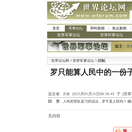
首页
军事论坛
即时新闻
热点新闻
世界军事论坛
世界时事论坛
版主：
黑
>
> 回帖
·
世界论坛网
世界军事论坛
九
罗只能算人民中的一份子
送交者:
2015月01月31日00:36:45 于 [
方块
回 答:
人民的军队是习的说法，罗不是人民吗？
无内容