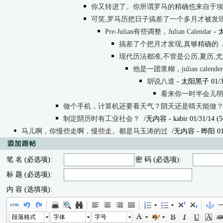
你又转进了。你所谓罗马的精确也来自于
可笑,罗马历把日子搞差了一个多月才被发
Pre-Julian有些调整，Julian Calendar
- 太
搞差了个把月才发现,真够精确的
现代历法都准,不管是公历,夏历,
他是一团浆糊，julian calend
胡说八道
- 太阳黑子 01/31
看来你一时半会儿明白不
做个手机，计算机还要看天气？阴天还是晴天能做
制定阴历时有工业社会？
/无内容
- kabir 01/31/14 (
马儿啊，你慢些走啊，慢些走。都是马玉涛的过
/无内容
- 晔阳 01/
笔 名 (必选项):
密 码 (必选项):
标 题 (必选项):
内 容 (选填项):
段落格式
字体
字号