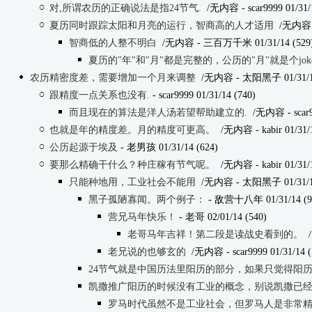
对,所谓农历的正确说法是指24节气.
/无内容
- scar9999 01/31/
夏历同时跟踪太阳和月亮的运行，智商高的人才适用
/无内容
智商低的人整不明白
/无内容
- 三百万千米 01/31/14 (529
夏历的"年"和"月"都是完整的，公历的"月"就是个jok
农历精密度差，需要增加一个月来调整
/无内容
- 太阳黑子 01/31/14
跟精度一点关系也没有.
- scar9999 01/31/14 (740)
而且现在的算法是洋人汤若望帮助建立的.
/无内容
- scar
也就是年的精度差。月的精度可更高。
/无内容
- kabir 01/31/
公历起源于埃及
- 老男孩 01/31/14 (624)
要那么精确干什么？种庄稼有节气呢。
/无内容
- kabir 01/31/
只能种地用，工业社会不能用
/无内容
- 太阳黑子 01/31/14
黑子孤陋寡闻。两个例子：
- 敌营十八年 01/31/14 (9
营兄马年快乐！
- 老哥 02/01/14 (540)
老哥马年吉祥！第二段是读战史看到的。
老兄说的也够玄的
/无内容
- scar9999 01/31/14 
24节气就是中国历法里阳历的部分，如果只觉得阳历好
凯撒推广阳历的时候没有工业的概念，别说凯撒已
罗马时代虽然不是工业社会，但罗马人是非常