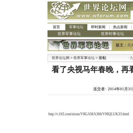
首页
军事论坛
即时新闻
热点新闻
世界军事论坛
世界时事论坛
版主：
黑
>
> 发帖
·
世界论坛网
世界军事论坛
九阳全
看了央视马年春晚，再看
送交者: 2014年01月31
http://v.163.com/zixun/V8GAMA366/V9IQLUK33.html