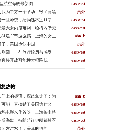
04型航空母舰最新图
eastwest
朗认为中方一个举动，毁了德黑
员外
美一旦冲突，结局逃不过11字
eastwest
朗最大女内鬼落网，哈梅内伊死
eastwest
在81建军节这么搞，上海的女主
ahn_b
口了，美国承认中国！
员外
欧刚回，一些旅行经历与感受
eastwest
美直接开战可能性大幅降低
eastwest
回复热帖
安门上的标语，应该拿走了：为
ahn_b
们可能一直搞错了美国为什么一
eastwest
莱坞电影来华首映，上海某主持
eastwest
尔斯海默：特朗普连伊朗都搞不
eastwest
煌又发洪水了，是真的假的
员外