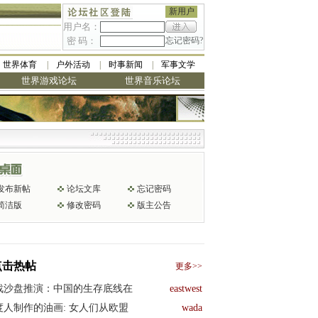
新用户
用户名：
密 码：
忘记密码?
世界体育
户外活动
时事新闻
军事文学
世界游戏论坛
世界音乐论坛
发布新帖
论坛文库
忘记密码
简洁版
修改密码
版主公告
点击热帖
更多>>
战沙盘推演：中国的生存底线在
eastwest
度人制作的油画: 女人们从欧盟
wada