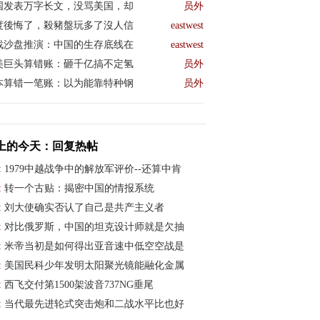
国发表万字长文，没骂美国，却
员外
度後悔了，殺豬盤玩多了沒人信
eastwest
战沙盘推演：中国的生存底线在
eastwest
美巨头算错账：砸千亿搞不定氢
员外
本算错一笔账：以为能靠特种钢
员外
上的今天：回复热帖
:
1979中越战争中的解放军评价--还算中肯
:
转一个古贴：揭密中国的情报系统
:
刘大使确实否认了自己是共产主义者
:
对比俄罗斯，中国的坦克设计师就是欠抽
:
米帝当初是如何得出亚音速中低空空战是
:
美国民科少年发明太阳聚光镜能融化金属
:
西飞交付第1500架波音737NG垂尾
:
当代最先进轮式突击炮和二战水平比也好