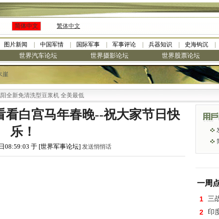
简体中文
繁体中文
图片新闻
中国军情
国际军事
军事评论
兵器知识
史海钩沉
世界汽车论坛
世界摄影论坛
世界股票论坛
木崖
新免清洗型豆浆机 全美最低
看白宫马年春晚--祝大家节日快
乐！
日08:59:03 于 [世界军事论坛]
发送悄悄话
一周
1
三
2
印