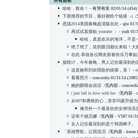
哈哈，救命！
- 有哭有笑 02/01/14 (454)
下面推荐的节目，最好都给个链接 :-)
/
恶搞2014美国春晚超清版在此
- sjtu 01/
再试试直接贴 youtube ：
- yudi 01/
哈哈，真是欢乐的海洋，不是
绝了绝了，笑的眼泪都出来啦！大家新
在此.恭祝各位网友新春快乐万事如
据统计，今年春晚，男人记住最深刻的
这是她和刘欢唱歌的链接，美！
- c
看看照片
- concordia 01/31/14 (1085
她的眼睛会说话
/无内容
- concordi
i just fall in love with her
/无内容
- 
从007和勇敢的心，苏菲玛索升级
俺另外一个最喜欢的女神演员
还有个姚贝娜
/无内容
- V587 01/31
女人记住最深刻的是个韩国棒子。
「英雄赞歌」让我流泪
/无内容
- kman 0