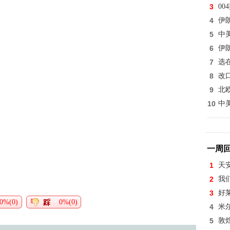
3
0
4
伊
5
中
6
伊
7
选
8
改
9
北
10
中
一周
1
天
2
我
3
好
0%(0)
0%(0)
4
米
5
敦