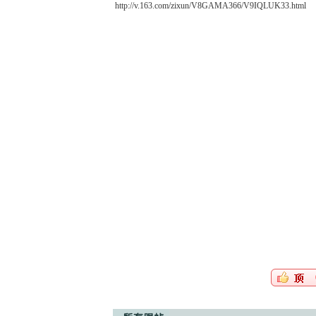
http://v.163.com/zixun/V8GAMA366/V9IQLUK33.html