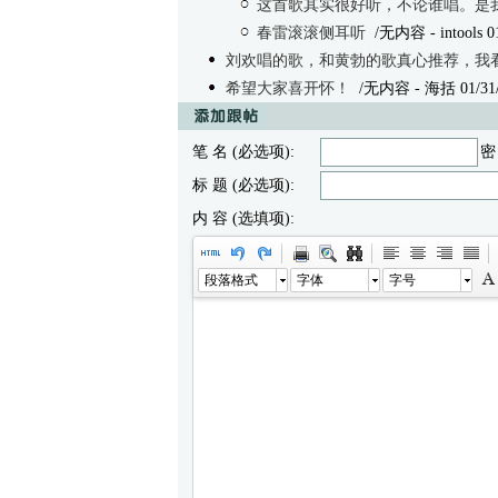
这首歌其实很好听，不论谁唱。是
春雷滚滚侧耳听
/无内容
- intools 0
刘欢唱的歌，和黄勃的歌真心推荐，我看
希望大家喜开怀！
/无内容
- 海括 01/31/
笔 名 (必选项):
密
标 题 (必选项):
内 容 (选填项):
段落格式
字体
字号