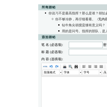
你说习不是最高指挥？那么是谁？胡扯
你不够冷静，再仔细看看。
/无内
钻牛角尖胡搅蛮缠有意义吗？
用的是问号。指挥的部队，是
笔 名 (必选项):
密
标 题 (必选项):
内 容 (选填项):
段落格式
字体
字号