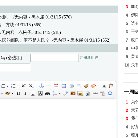
3
0
4
伊
必删。
/无内容 - 黑木崖 01/31/15 (570)
5
选
容
- 方块 01/31/15 (565)
6
王
/无内容
- 赤松子5 01/31/15 (518)
7
改
人民的部队。罗不是人民？
/无内容
- 黑木崖 01/31/15 (552)
8
中
9
普
 码 (必选项):
注册新用户
10
央
一周
1
为
2
天
3
我
4
好
5
翟