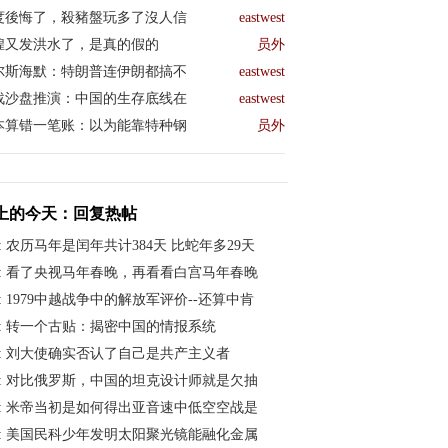
度後悔了，殺豬盤玩多了沒人信
eastwest
煌又发洪水了，是真的假的
员外
尔斯海默：特朗普连伊朗都搞不
eastwest
战沙盘推演：中国的生存底线在
eastwest
本算错一笔账：以为能靠特种钢
员外
上的今天：回复热帖
:
农历马年是闰年共计384天 比蛇年多29天
:
看了央视马年春晚，再看看白宫马年春晚
:
1979中越战争中的解放军评价--还算中肯
:
转一个古贴：揭密中国的情报系统
:
刘大使确实否认了自己是共产主义者
:
对比俄罗斯，中国的坦克设计师就是欠抽
:
米帝当初是如何得出亚音速中低空空战是
:
美国民科少年发明太阳聚光镜能融化金属