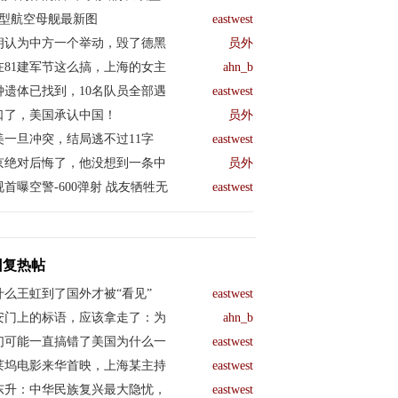
04型航空母舰最新图
eastwest
朗认为中方一个举动，毁了德黑
员外
在81建军节这么搞，上海的女主
ahn_b
钟遗体已找到，10名队员全部遇
eastwest
口了，美国承认中国！
员外
美一旦冲突，结局逃不过11字
eastwest
京绝对后悔了，他没想到一条中
员外
视首曝空警-600弹射 战友牺牲无
eastwest
回复热帖
什么王虹到了国外才被“看见”
eastwest
安门上的标语，应该拿走了：为
ahn_b
们可能一直搞错了美国为什么一
eastwest
莱坞电影来华首映，上海某主持
eastwest
东升：中华民族复兴最大隐忧，
eastwest