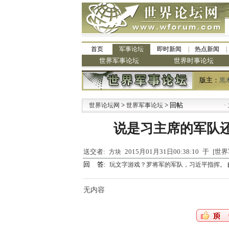
首页
军事论坛
即时新闻
热点新闻
世界军事论坛
世界时事论坛
版主：
黑
>
> 回帖
·
世界论坛网
世界军事论坛
九阳
说是习主席的军队
送交者:
2015月01月31日00:38:10 于 [
方块
回 答:
玩文字游戏？罗将军的军队，习近平指挥。
无内容