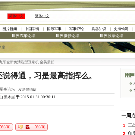
简体中文
繁体中文
图片新闻
中国军情
国际军事
军事评论
兵器知识
史海钩沉
世界汽车论坛
世界摄影论坛
世界股票论坛
木崖
全新免清洗型豆浆机 全美最低
还说得通，习是最高指挥么。
世界军事论坛]
发送悄悄话
由
于 2015-01-31 00:30:11
黑木崖
一周
1
三
0%(0)
0%(0)
2
印