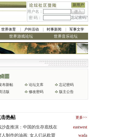
新用户
用户名：
密 码：
忘记密码?
世界体育
户外活动
时事新闻
军事文学
世界游戏论坛
世界音乐论坛
发布新帖
论坛文库
忘记密码
简洁版
修改密码
版主公告
点击热帖
更多>>
战沙盘推演：中国的生存底线在
eastwest
度人制作的油画: 女人们从欧盟
wada