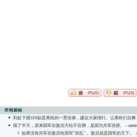
0%(0)
0%(0)
到处下搅SHI贴是果粉的一贯伎俩，建议大家绕行。让果粉们自爽
闹了半天，原来国军在敌后方站不住脚，是因为共军排挤。
- mete
如果没有共军在敌后给国军“添乱”， 敌后就是国军的天下。