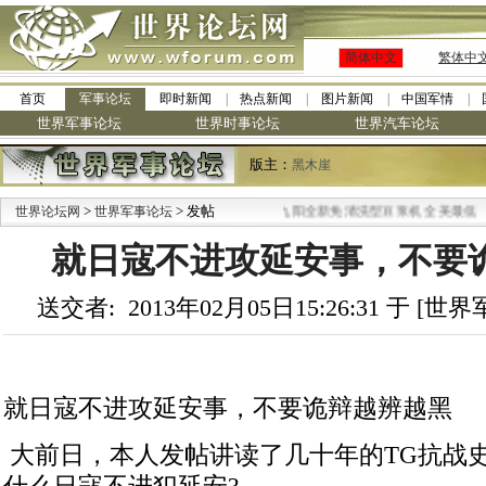
简体中文
繁体中
首页
军事论坛
即时新闻
热点新闻
图片新闻
中国军情
世界军事论坛
世界时事论坛
世界汽车论坛
版主：
黑木崖
>
> 发帖
·
世界论坛网
世界军事论坛
九阳全新免清洗型豆浆机 全美最低
就日寇不进攻延安事，不要
送交者: 2013年02月05日15:26:31 于 [
就日寇不进攻延安事，不要诡辩越辨越黑
大前日，本人发帖讲读了几十年的TG抗战