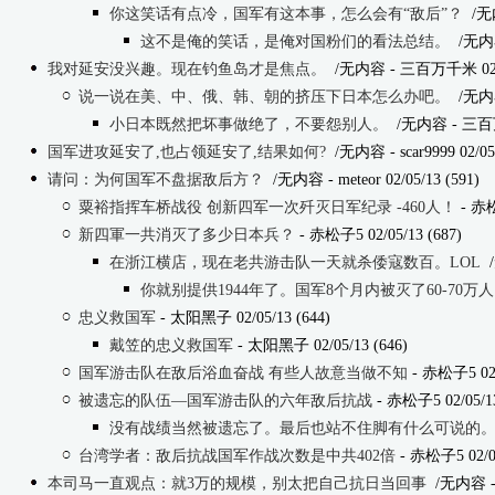
你这笑话有点冷，国军有这本事，怎么会有“敌后”？
/无
这不是俺的笑话，是俺对国粉们的看法总结。
/无内
我对延安没兴趣。现在钓鱼岛才是焦点。
/无内容
- 三百万千米 02/0
说一说在美、中、俄、韩、朝的挤压下日本怎么办吧。
/无内
小日本既然把坏事做绝了，不要怨别人。
/无内容
- 三百万
国军进攻延安了,也占领延安了,结果如何?
/无内容
- scar9999 02/05
请问：为何国军不盘据敌后方？
/无内容
- meteor 02/05/13 (591)
粟裕指挥车桥战役 创新四军一次歼灭日军纪录 -460人！
- 赤松
新四軍一共消灭了多少日本兵？
- 赤松子5 02/05/13 (687)
在浙江横店，现在老共游击队一天就杀倭寇数百。LOL
你就别提供1944年了。国军8个月内被灭了60-70万
忠义救国军
- 太阳黑子 02/05/13 (644)
戴笠的忠义救国军
- 太阳黑子 02/05/13 (646)
国军游击队在敌后浴血奋战 有些人故意当做不知
- 赤松子5 02/
被遗忘的队伍—国军游击队的六年敌后抗战
- 赤松子5 02/05/13
没有战绩当然被遗忘了。最后也站不住脚有什么可说的
台湾学者：敌后抗战国军作战次数是中共402倍
- 赤松子5 02/05
本司马一直观点：就3万的规模，别太把自己抗日当回事
/无内容
-