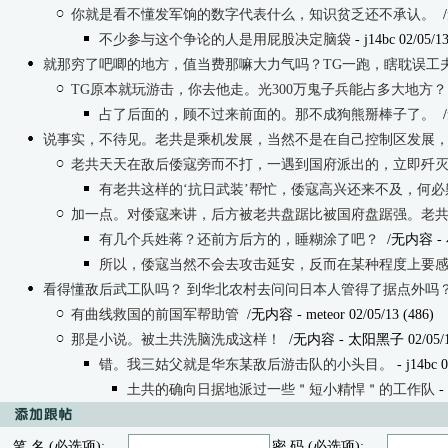
你就是看不懂发军饷的数字代表什么，知识贫乏还不承认。
不少参与这个争论的人是用屁股决定脑袋
- j14bc 02/05/13
就那穷了吧唧的地方，值当费那嘛大力气吗？TG一跑，瞎耽误工
TG原本就玩游击，你去他走。光300万鬼子兵能占多大地方？
占了后面的，顾不过来前面的。那不成狗熊掰棒子了。
说事实，不待见。老共是乘机发展，当然不是在自己控制区发展
老共天天在敌后倭寇旁而不打，一遇到国府派出的，立即歼
有老共这样的‘抗日武装’帮忙，倭寇高兴还来不及，何必
加一点。对倭寇来讲，后方被老共盘踞比被国府盘踞强。老
有几个兵姓蒋？还前方后方的，睡糊涂了吧？
/无内容
- 
所以，倭寇当然不会去攻击延安，反而在某种程度上要
看得懂敌后武工队吗？ 到华北农村去问问日本人管得了据点外吗
有曲线救国的前国军帮助管
/无内容
- meteor 02/05/13 (486)
那是小说。被土共洗脑洗成这样！
/无内容
- 太阳黑子 02/05/13
错。我三姑父就是华东某敌后游击队的小头目。
- j14bc 0
土共的确向日据地派过一些＂短小精悍＂的工作队
-
笔 名 (必选项):
密 码 (必选项):