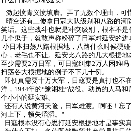
什么日寇不进犯延安?
激起愤青义愤填膺。弄了无数个理由，可
晴空还有二傻拿日寇大队级别和八路的河
笑话。这些战斗也就是冲突级别，根本不是
几个鬼子，就敢声称粉碎了日军对延安的进
小日本扫荡八路根据地，八路什么时候硬碰
心，老毛也不让。延安比八路的几大根据地
至少需要2万日军，可日寇纠集2万人困难吗
扫荡各大根据地的例子不下几十例。
即便真需要十万大军，日寇要是真打也不
洋，1944年的“豫湘桂”战役。动员的人马
个小小的延安难。
还有人说黄河天险，日军难渡。啊呸！忘了
河上下，顿失滔滔。”
日寇根本没有心思打延安根据地才是事实