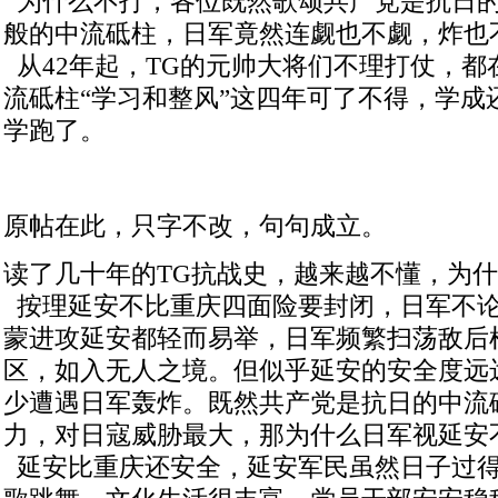
为什么不打，各位既然歌颂共产党是抗日
般的中流砥柱，日军竟然连觑也不觑，炸也
从42年起，TG的元帅大将们不理打仗，都
流砥柱“学习和整风”这四年可了不得，学成
学跑了。
原帖在此，只字不改，句句成立。
读了几十年的TG抗战史，越来越不懂，为什
按理延安不比重庆四面险要封闭，日军不
蒙进攻延安都轻而易举，日军频繁扫荡敌后
区，如入无人之境。但似乎延安的安全度远
少遭遇日军轰炸。既然共产党是抗日的中流
力，对日寇威胁最大，那为什么日军视延安
延安比重庆还安全，延安军民虽然日子过