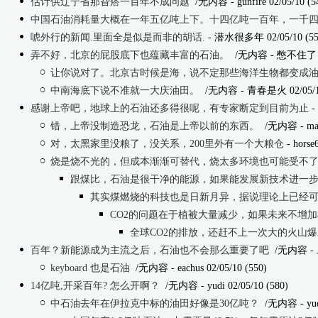
估计供辽宁省那旮瘩一百年不成问题
/无内容
- gunfire 02/05/10 (5
中国石油消耗量大概在一年五亿吨上下。十四亿吨一百年，一千
唬外行的新闻.里面全是似是而非的胡话.
- 潜水很多年 02/05/10 (55
弄不好，北京的屁股底下也蕴藏丰富的石油。
/无内容
- 憋不住了 02
让你说对了。北京古时候是海，说不定那些海洋生物都变成
中南海底下说不准就一大庆油田。
/无内容
- 青春是火 02/05/10
感谢上帝吧，地球上的石油还多得很呢，有专家断定到目前为止
-
错，上帝没制造恐龙，石油是上帝以前的东西。
/无内容
- ma
对，太黑家里没粮了，没关系，200里外有一个大粮仓
- horse
烧是烧不光的，但成本渐渐可替代，烧太多环境也可能受不
跟煤比，石油是很干净的能源，如果能发展新技术进一
其实煤燃烧的科技也是日新月异，据说理论上已经
CO2的问题在于植被大量减少，如果未来不增
全球CO2的排放，还赶不上一次大的火山
百年？新能源成为主流之后，石油也不会那么重要了吧
/无内容
- 
keyboard 也是石油
/无内容
- eachus 02/05/10 (550)
14亿吨,开采百年? 怎么开啊？
/无内容
- yudi 02/05/10 (580)
中石油去年在伊拉克中标的油田好像是30亿吨？
/无内容
- yu