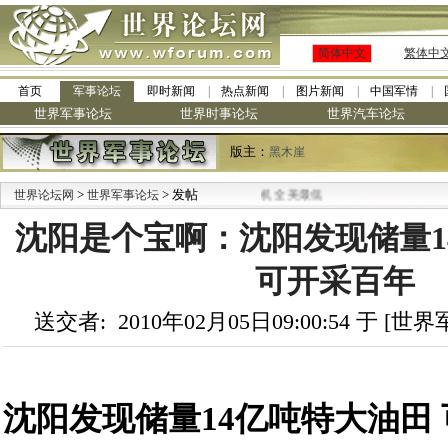
简体中文
繁体中
首页
军事论坛
即时新闻
热点新闻
图片新闻
中国军情
世界军事论坛
世界时事论坛
世界汽车论坛
版主：
黑木崖
>
·
> 发帖
世界论坛网
世界军事论坛
九阳全新免清洗型豆浆机 全美最低
沈阳是个宝啊：沈阳发现储量1
可开采百年
送交者: 2010年02月05日09:00:54 于 [
沈阳发现储量14亿吨特大油田