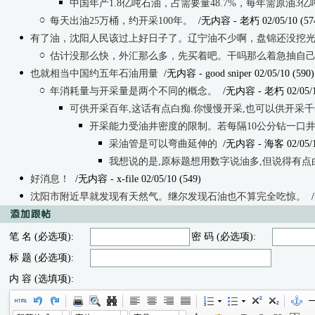
中国年产1.8亿吨石油，占需要量48.7%，每年需原油3亿
每天出油25万桶，约开采100年。
/无内容
- 老朽 02/05/10 (57
有了油，沈阳人民该过上好日子了。辽宁油不少啊，盘锦还没挖
估计没那么快，外汇那么多，先买着吧。干吗那么着急抽自
也就相当中国约五年石油用量
/无内容
- good sniper 02/05/10 (590)
年消耗量与开采量是两个不同的概念。
/无内容
- 老朽 02/05/1
可供开采百年,这话有点白痴.你慢慢开采,也可以供开采
开采能力受油井密度的限制。若每隔10公分钻一口
采油管是可以弯曲延伸的
/无内容
- 海客 02/05/1
我想说的是,原标题想用数字说油多,但说得有点
好消息！
/无内容
- x-file 02/05/10 (549)
沈阳市附近早就发现有天然气。继尔发现石油也不算完全吃惊。
笔 名 (必选项):
密 码 (必选项):
标 题 (必选项):
内 容 (选填项):