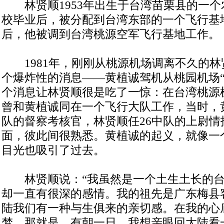
林贤顺1953年出生于台湾苗栗县的一个农
校毕业后，被分配到台湾东部的一个飞行基
后，他被调到台湾桃源空军飞行基地工作。
1981年，刚刚从桃源机场调离不久的林
个爆炸性的消息——黄植诚驾机从桃园机场“
个消息让林贤顺很是吃了一惊：在台湾桃源
曾和黄植诚同在一个飞行大队工作，当时，黄
队的督察考核官，林贤顺任26中队的上尉情
面，彼此间很熟悉。黄植诚的起义，就像一
目光也吸引了过去。
林贤顺说：“我虽然是一个土生土长的台
却一直有很深的感情。我的祖先是广东梅县
陆我们有一种与生俱来的亲切感。在我的心
梦，那就是，有朝一日，我想亲眼回大陆看