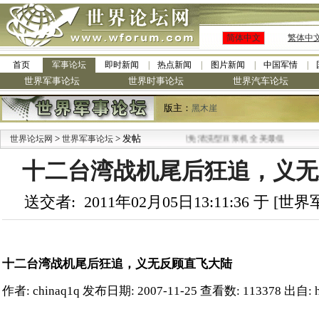
简体中文
繁体中
首页
军事论坛
即时新闻
热点新闻
图片新闻
中国军情
世界军事论坛
世界时事论坛
世界汽车论坛
版主：
黑木崖
>
·
> 发帖
世界论坛网
世界军事论坛
九阳全新免清洗型豆浆机 全美最低
十二台湾战机尾后狂追，义无
送交者: 2011年02月05日13:11:36 于 [
十二台湾战机尾后狂追，义无反顾直飞大陆
作者: chinaq1q 发布日期: 2007-11-25 查看数: 113378 出自: http