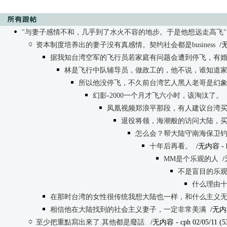
"与妻子感情不和，几乎到了水火不容的地步。于是他想远走高飞"
资本制度培养出的妻子没有真感情。契约社会都是business
/
据我知台湾空军的飞行员若家庭有问题会遭到停飞，有
林是飞行中队辅导员，做政工的，他不说，谁知道
所以他没停飞，不久前台湾艺人黑人老哥是幻
幻影-2000一个月才飞六小时，该淘汰了。
凤凰视频郑浪平那段，有人建议台湾
退役将领，海潮般的访问大陆，
怎么会？帮大陆守南海保卫
十年后再看。
/无内容
- 
MM是个乐观的人
/
不是盲目的乐观
什么理由十
在那时台湾的女性很传统我想大陆也一样，和什么主义
相信他在大陆找到的社会主义妻子，一定非常美满
/无内
至少把重點寫出來了.其他都是廢話.
/无内容
- cph 02/05/11 (5