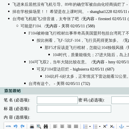
飞进来后居然没有飞机引导。89年的确空军被自由化经商搞烂了
- 
掉在学校操场里！！ 希望是在上课时间。
- shanghai1228 02/05/11 
台湾啥飞机能飞2倍音速，太夸张了吧
/无内容
- firesteel 02/05/11 
可能是F104.
/无内容
- 关羽 02/05/11 (588)
F104被称做飞行棺材出事率奇高美国盟邦包括台湾死了
按比例看，飞F-5比F-104，飞行员死得更加多。
/无
那F5才应该是飞行棺材，怎能让104独领风骚
/
104时代，质量能领先；27进大陆后，岛
104可飞双2，当年大陆比较在意。
/无内容
- hmy 02/05/1
可见F104雷达巨烂
- highsierra 02/05/11 (687)
104比歼-6好太多，正常情况下雷达能看32公里
台湾有这个。
- 关羽 02/05/11 (732)
笔 名 (必选项):
密 码 (必选项):
标 题 (必选项):
内 容 (选填项):