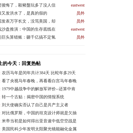
度後悔了，殺豬盤玩多了沒人信
eastwest
煌又发洪水了，是真的假的
员外
国发表万字长文，没骂美国，却
员外
战沙盘推演：中国的生存底线在
eastwest
美巨头算错账：砸千亿搞不定氢
员外
上的今天：回复热帖
:
农历马年是闰年共计384天 比蛇年多29天
:
看了央视马年春晚，再看看白宫马年春晚
:
1979中越战争中的解放军评价--还算中肯
:
转一个古贴：揭密中国的情报系统
:
刘大使确实否认了自己是共产主义者
:
对比俄罗斯，中国的坦克设计师就是欠抽
:
米帝当初是如何得出亚音速中低空空战是
:
美国民科少年发明太阳聚光镜能融化金属