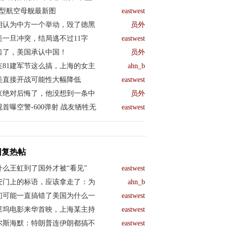
04型航空母舰最新图
eastwest
朗认为中方一个举动，毁了德黑
员外
美一旦冲突，结局逃不过11字
eastwest
口了，美国承认中国！
员外
在81建军节这么搞，上海的女主
ahn_b
美直接开战可能性大幅降低
eastwest
京绝对后悔了，他没想到一条中
员外
视首曝空警-600弹射 战友牺牲无
eastwest
回复热帖
什么王虹到了国外才被“看见”
eastwest
安门上的标语，应该拿走了：为
ahn_b
们可能一直搞错了美国为什么一
eastwest
莱坞电影来华首映，上海某主持
eastwest
尔斯海默：特朗普连伊朗都搞不
eastwest