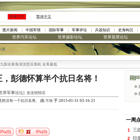
简体中文
繁体中文
图片新闻
中国军情
国际军事
军事评论
兵器知识
史海钩沉
世界汽车论坛
世界摄影论坛
世界股票论坛
木崖
阳全新免清洗型豆浆机 全美最低
正，彭德怀算半个抗日名将！
于 [世界军事论坛]
发送悄悄话
由
于 2015-01-31 03:16:21
竟然没有一个抗日名将。
方块
一周
1
三
0%(0)
0%(0)
2
印