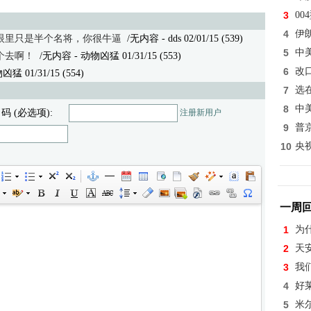
3
0
4
伊
眼里只是半个名将，你很牛逼
/无内容 - dds 02/01/15 (539)
5
中
个去啊！
/无内容 - 动物凶猛 01/31/15 (553)
6
改
凶猛 01/31/15 (554)
7
选
8
中
 码 (必选项):
注册新用户
9
普
10
央
一周
1
为
2
天
3
我
4
好
5
米