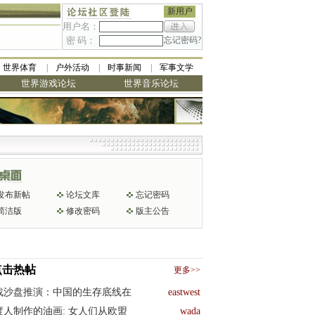
新用户
用户名：
密 码：
忘记密码?
世界体育
户外活动
时事新闻
军事文学
世界游戏论坛
世界音乐论坛
发布新帖
论坛文库
忘记密码
简洁版
修改密码
版主公告
点击热帖
更多>>
战沙盘推演：中国的生存底线在
eastwest
度人制作的油画: 女人们从欧盟
wada