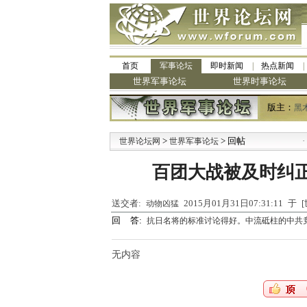
首页
军事论坛
即时新闻
热点新闻
世界军事论坛
世界时事论坛
版主：
黑
>
> 回帖
·
世界论坛网
世界军事论坛
九
百团大战被及时纠
送交者:
2015月01月31日07:31:11 
动物凶猛
回 答:
抗日名将的标准讨论得好。中流砥柱的中共
无内容