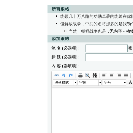
统领几十万八路的功勋卓著的统帅在你
但解放战争，中共的名将那多的是我勒
当然，朝鲜战争也是
/无内容
- 动物
笔 名 (必选项):
密
标 题 (必选项):
内 容 (选填项):
段落格式
字体
字号