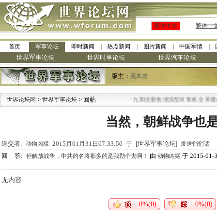
简体中文
繁体中
首页
军事论坛
即时新闻
热点新闻
图片新闻
中国军情
世界军事论坛
世界时事论坛
世界汽车论坛
版主：
黑木崖
>
> 回帖
·
世界论坛网
世界军事论坛
九阳全新免清洗型豆浆机 全美最低
当然，朝鲜战争也
送交者:
2015月01月31日07:33:50 于 [世界军事论坛]
动物凶猛
发送悄悄话
回 答:
由
于 2015-01-3
但解放战争，中共的名将那多的是我勒个去啊！
动物凶猛
无内容
0%(0)
0%(0)