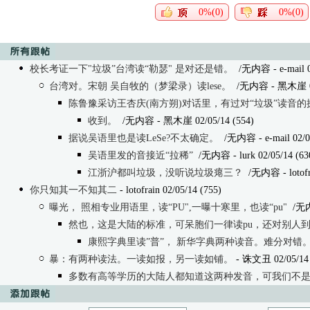
0%(0)
0%(0)
校长考证一下"垃圾”台湾读“勒瑟" 是对还是错。
/无内容 - e-mail 02
台湾对。宋朝 吴自牧的（梦梁录）读lese。
/无内容
- 黑木崖 02
陈鲁豫采访王杏庆(南方朔)对话里，有过对“垃圾”读音的
收到。
/无内容
- 黑木崖 02/05/14 (554)
据说吴语里也是读LeSe?不太确定。
/无内容
- e-mail 02/
吴语里发的音接近“拉稀”
/无内容
- lurk 02/05/14 (63
江浙沪都叫垃圾，没听说垃圾瘪三？
/无内容
- lotof
你只知其一不知其二
- lotofrain 02/05/14 (755)
曝光， 照相专业用语里，读“PU",一曝十寒里，也读“pu"
/无
然也，这是大陆的标准，可呆胞们一律读pu，还对别人
康熙字典里读”普”， 新华字典两种读音。难分对错
暴：有两种读法。一读如报，另一读如铺。
- 诛文丑 02/05/14 
多数有高等学历的大陆人都知道这两种发音，可我们不是