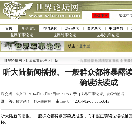
简体中文
繁体中
首页
军事论坛
即时新闻
热点新闻
图片新闻
中国军情
世界军事论坛
世界时事论坛
世界汽车论坛
版主：
黑木崖
>
> 回帖
·
世界论坛网
世界军事论坛
九阳全新免清洗型豆浆机 全美最低
听大陆新闻播报、一般群众都将暴露
确读法读成
送交者:
2014月02月05日06:51:53 于 [世界军事论坛]
诛文丑
发送悄悄话
回 答:
由
于 2014-02-05 05:53:45
搞过劲了，容易暴露啊。
iioo_8
听大陆新闻播报、一般群众都将暴露读成报露，而不照正确读法读成铺
怪。