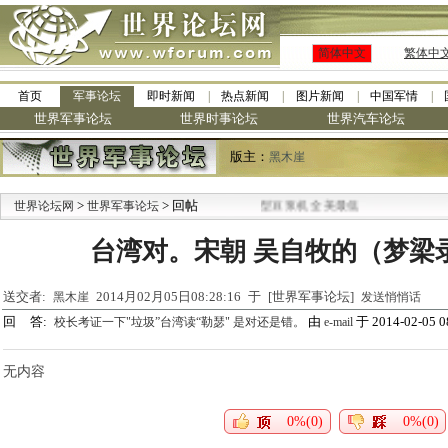
简体中文
繁体中
首页
军事论坛
即时新闻
热点新闻
图片新闻
中国军情
世界军事论坛
世界时事论坛
世界汽车论坛
版主：
黑木崖
>
·
> 回帖
世界论坛网
世界军事论坛
九阳全新免清洗型豆浆机 全美最低
台湾对。宋朝 吴自牧的（梦梁录）
送交者:
2014月02月05日08:28:16 于 [世界军事论坛]
黑木崖
发送悄悄话
回 答:
由
于 2014-02-05 0
校长考证一下"垃圾”台湾读“勒瑟" 是对还是错。
e-mail
无内容
0%(0)
0%(0)