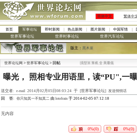
简体中文
繁体中
首页
军事论坛
即时新闻
热点新闻
图片新闻
中国军情
世界军事论坛
世界时事论坛
世界汽车论坛
版主：
黑木崖
>
·
> 回帖
世界论坛网
世界军事论坛
九阳全新免清洗型豆浆机 全美最低
曝光， 照相专业用语里，读“PU",一曝
送交者:
2014月02月05日08:03:24 于 [世界军事论坛]
e-mail
发送悄悄话
回 答:
由
于 2014-02-05 07:12:18
你只知其一不知其二
lotofrain
无内容
0%(0)
0%(0)