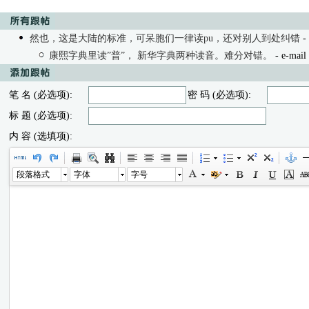
然也，这是大陆的标准，可呆胞们一律读pu，还对别人到处纠错
- 
康熙字典里读”普”， 新华字典两种读音。难分对错。
- e-mail
笔 名 (必选项):
密 码 (必选项):
标 题 (必选项):
内 容 (选填项):
段落格式
字体
字号