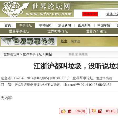
简体中文
繁体中
首页
军事论坛
即时新闻
热点新闻
图片新闻
中国军情
世界军事论坛
世界时事论坛
世界汽车论坛
版主：
黑木崖
>
·
> 回帖
世界论坛网
世界军事论坛
九阳全新免清洗型豆浆机 全美最低
江浙沪都叫垃圾，没听说垃
送交者:
2014月02月05日08:39:33 于 [世界军事论坛]
lotofrain
发送悄悄话
回 答:
由
于 2014-02-05 08:33:58
据说吴语里也是读LeSe?不太确定。
e-mail
无内容
0%(0)
0%(0)