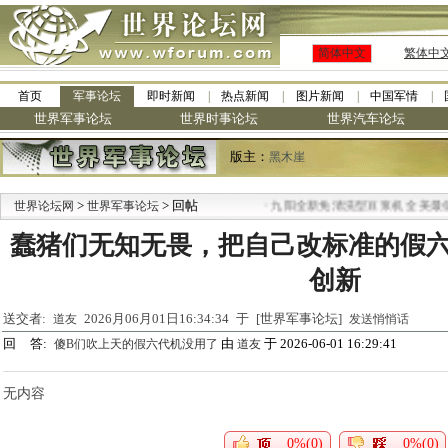
简体中文
繁体中
首页
军事论坛
即时新闻
热点新闻
图片新闻
中国军情
世界军事论坛
世界时事论坛
世界汽车论坛
版主：
黑木崖
>
> 回帖
·
世界论坛网
世界军事论坛
九阳全新免清洗型豆浆机 全美最低
蠢猪们无知无畏，把自己改标准的假
创新
送交者:
2026月06月01日16:34:34 于 [世界军事论坛]
道友
发送悄悄话
回 答:
由
于 2026-06-01 16:29:41
傻B们吹上天的假六代机没用了
道友
无内容
0%(0)
0%(0)