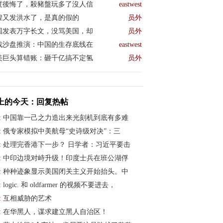
度後悔了，殺豬盤玩多了沒人信
eastwest
煌又发洪水了，是真的假的
员外
国发表万字长文，没骂美国，却
员外
战沙盘推演：中国的生存底线在
eastwest
美巨头算错账：砸千亿搞不定氢
员外
上的今天：回复热帖
:
中国靠一己之力造出来光刻机到底有多难
:
俄专家模拟中美航母“史诗级对决”：三
:
处理完香港下一步？ 日学者：习近平要击
:
中印边境对峙升级！印度士兵在班公湖俘
:
种种迹象显示美国闭关主义开始抬头。中
:
logic. 和 oldfarmer 的视频不要进去，
:
互相威胁的艺术
:
在华黑人，谋求建立黑人自治区！