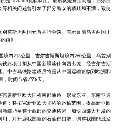
的是1520mm宽轨轨距。最后就是资金问题，吉尔吉
金等相关问题曾引发了部分民众的猜疑和不满，致使
和乌兹别克斯坦两国元首举行会谈，表示目前乌吉两国正
路的谈判。
国境内213公里，吉尔吉斯斯坦境内260公里，乌兹别
吉乌铁路项目拟从中国新疆喀什向西出境，经吉尔吉斯
延。中吉乌铁路建成后将是从中国运输货物到欧洲和
里，时间节省7至8天。
将完善新亚欧大陆桥南部通路，形成东亚、东南亚通
通道；将拓宽新亚欧大陆桥的运输范围，提高新亚欧
国新疆乃至整个西部的交通格局，加快西部大开发的
利用，对开辟我国新的石油进口源，调整我国能源发