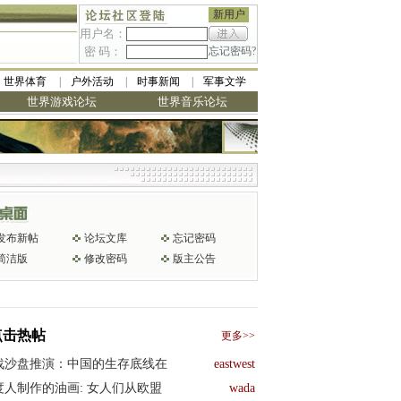
新用户
用户名：
密 码：
忘记密码?
世界体育
户外活动
时事新闻
军事文学
世界游戏论坛
世界音乐论坛
发布新帖
论坛文库
忘记密码
简洁版
修改密码
版主公告
点击热帖
更多>>
战沙盘推演：中国的生存底线在
eastwest
度人制作的油画: 女人们从欧盟
wada