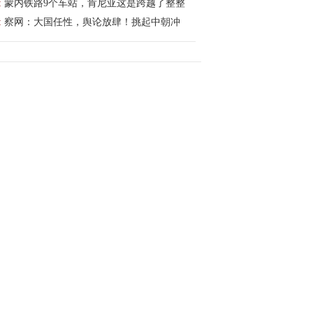
:
蒙内铁路9个车站，肯尼亚这是跨越了整整
:
察网：大国任性，舆论放肆！挑起中朝冲