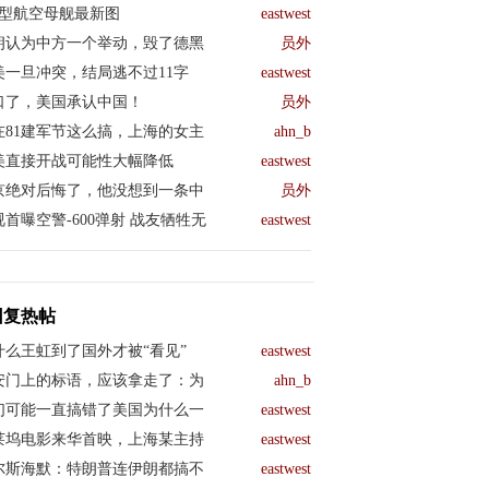
04型航空母舰最新图
eastwest
朗认为中方一个举动，毁了德黑
员外
美一旦冲突，结局逃不过11字
eastwest
口了，美国承认中国！
员外
在81建军节这么搞，上海的女主
ahn_b
美直接开战可能性大幅降低
eastwest
京绝对后悔了，他没想到一条中
员外
视首曝空警-600弹射 战友牺牲无
eastwest
回复热帖
什么王虹到了国外才被“看见”
eastwest
安门上的标语，应该拿走了：为
ahn_b
们可能一直搞错了美国为什么一
eastwest
莱坞电影来华首映，上海某主持
eastwest
尔斯海默：特朗普连伊朗都搞不
eastwest