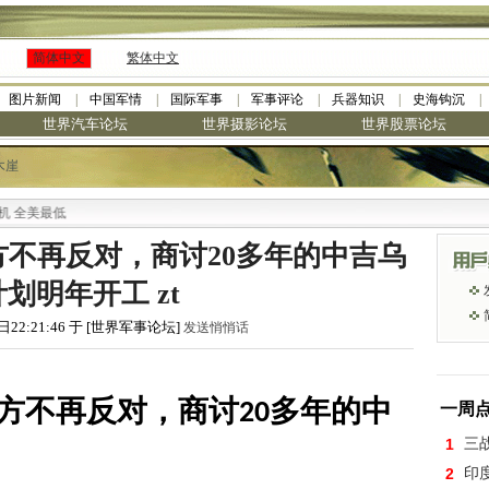
简体中文
繁体中文
图片新闻
中国军情
国际军事
军事评论
兵器知识
史海钩沉
世界汽车论坛
世界摄影论坛
世界股票论坛
木崖
不再反对，商讨20多年的中吉乌
划明年开工 zt
日22:21:46 于 [世界军事论坛]
发送悄悄话
方不再反对，商讨20多年的中
一周
1
三
2
印