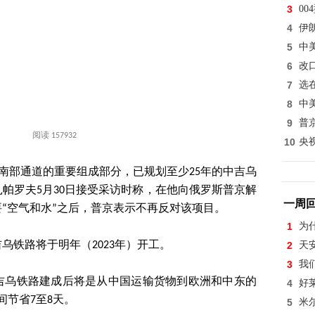
3
0
4
伊
5
中
6
改
7
选
8
中
9
普
阅读 157932
10
央
列南部通道的重要组成部分，已规划至少25年的中吉乌
帕罗夫5月30日接受采访时称，在他向俄罗斯普京解
一周
“空气和水”之后，普京表示不再反对该项目。
1
为
乌铁路将于明年（2023年）开工。
2
天
3
我
吉乌铁路建成后将是从中国运输货物到欧洲和中东的
4
好
间节省7至8天。
5
米