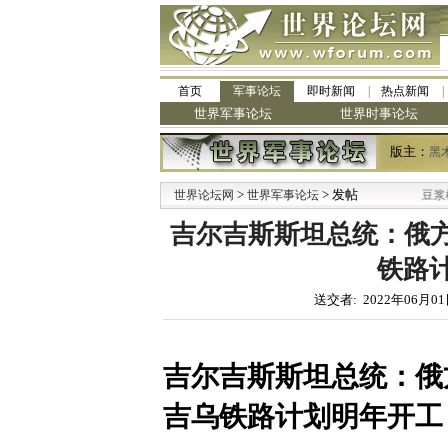
首页
军事论坛
即时新闻
热点新闻
世界军事论坛
世界时事论坛
版主：
黑
>
·
> 发帖
世界论坛网
世界军事论坛
九阳全新免清洗型豆浆机 全美最低
吉尔吉斯斯坦总统：俄方
铁路计
送交者: 2022年06月01
吉尔吉斯斯坦总统：俄
吉乌铁路计划明年开工