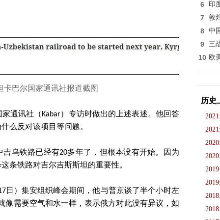
6
印
7
敦
8
中
9
三
10
欧
坦
卡巴尔国家通讯社报道截图
历史
家通讯社（Kabar）专访时做出的上述表述。他回答
2021
为什么反对该项目等问题。
2021
2020
中吉乌铁路已经有20多年了，但根本没有开始。因为
2020
释这条铁路对吉尔吉斯斯坦的重要性。
2019
2019
17日）集安组织峰会期间，他与普京谈了半个小时左
2018
路就像需要空气和水一样，表示俄方对此没有异议，如
2018