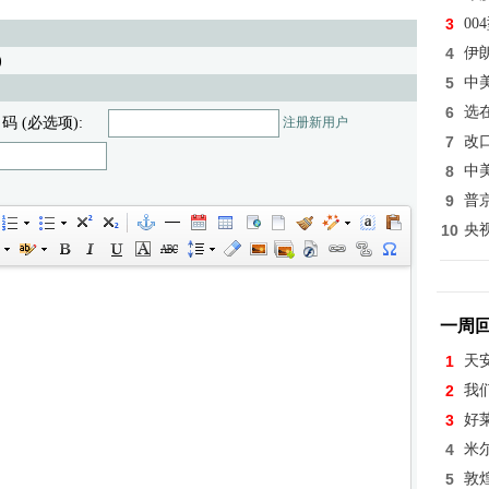
3
0
4
伊
)
5
中
6
选
 码 (必选项):
注册新用户
7
改
8
中
9
普
10
央
一周
1
天
2
我
3
好
4
米
5
敦