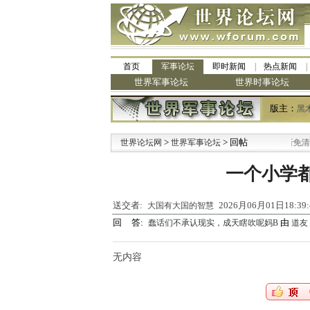
首页
军事论坛
即时新闻
热点新闻
世界军事论坛
世界时事论坛
版主：
黑
>
> 回帖
·
世界论坛网
世界军事论坛
九阳全新免清洗型
一个小学
送交者:
2026月06月01日18:3
大国有大国的智慧
回 答:
由
蠢话们不承认现实，成天瞎吹呢妈B
道友
无内容