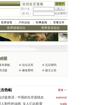
新用户
用户名：
密 码：
忘记密码?
世界体育
户外活动
时事新闻
军事文学
世界游戏论坛
世界音乐论坛
发布新帖
论坛文库
忘记密码
简洁版
修改密码
版主公告
点击热帖
更多>>
战沙盘推演：中国的生存底线在
eastwest
度人制作的油画: 女人们从欧盟
wada