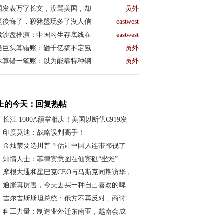
国发表万字长文，没骂美国，却
员外
度後悔了，殺豬盤玩多了沒人信
eastwest
战沙盘推演：中国的生存底线在
eastwest
美巨头算错账：砸千亿搞不定氢
员外
本算错一笔账：以为能靠特种钢
员外
上的今天：回复热帖
:
长江-1000A额掌相庆！美国以断供C919发
:
印度莫迪：战略误判高手！
:
金灿荣要选川普？估计中国人连带鄙视了
:
知情人士：菲律宾意图在仙宾礁“坐滩”
:
摩根大通和星巴克CEO与马斯克同期访华，
:
通胀真厉害，今天去买一种自己喜欢的啤
:
吉尔吉斯斯坦总统：俄方不再反对，商讨
:
科工力量：制造业外迁东南亚，越南会成