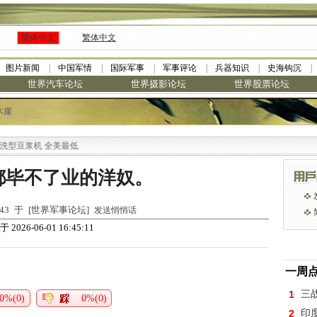
简体中文
繁体中文
图片新闻
中国军情
国际军事
军事评论
兵器知识
史海钩沉
世界汽车论坛
世界摄影论坛
世界股票论坛
木崖
豆浆机 全美最低
都毕不了业的洋奴。
9:43 于 [世界军事论坛]
发送悄悄话
于 2026-06-01 16:45:11
一周
1
三
0%(0)
0%(0)
2
印