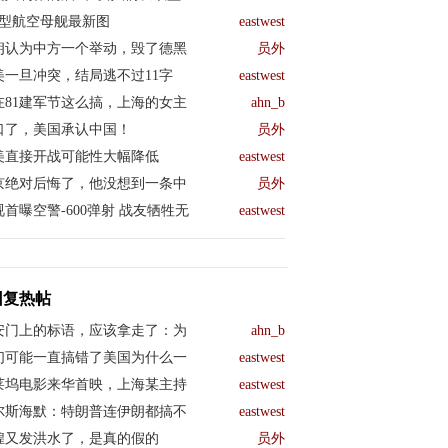
04型航空母舰最新图
eastwest
朗认为中方一个举动，毁了德黑
员外
美一旦冲突，结局逃不过11字
eastwest
在81建军节这么搞，上海的女主
ahn_b
口了，美国承认中国！
员外
美直接开战可能性大幅降低
eastwest
京绝对后悔了，他没想到一条中
员外
视首曝空警-600弹射 战友牺牲无
eastwest
回复热帖
安门上的标语，应该拿走了：为
ahn_b
们可能一直搞错了美国为什么一
eastwest
莱坞电影来华首映，上海某主持
eastwest
尔斯海默：特朗普连伊朗都搞不
eastwest
煌又发洪水了，是真的假的
员外