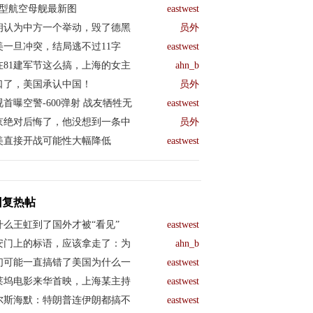
04型航空母舰最新图
eastwest
朗认为中方一个举动，毁了德黑
员外
美一旦冲突，结局逃不过11字
eastwest
在81建军节这么搞，上海的女主
ahn_b
口了，美国承认中国！
员外
视首曝空警-600弹射 战友牺牲无
eastwest
京绝对后悔了，他没想到一条中
员外
美直接开战可能性大幅降低
eastwest
回复热帖
什么王虹到了国外才被“看见”
eastwest
安门上的标语，应该拿走了：为
ahn_b
们可能一直搞错了美国为什么一
eastwest
莱坞电影来华首映，上海某主持
eastwest
尔斯海默：特朗普连伊朗都搞不
eastwest