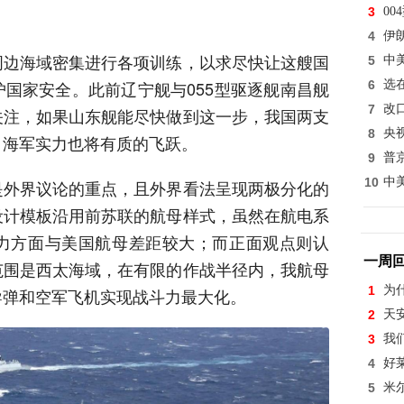
3
0
4
伊
周边海域密集进行各项训练，以求尽快让这艘国
5
中
国家安全。此前辽宁舰与055型驱逐舰南昌舰
6
选
7
改
关注，如果山东舰能尽快做到这一步，我国两支
8
央
，海军实力也将有质的飞跃。
9
普
10
中
是外界议论的重点，且外界看法呈现两极分化的
设计模板沿用前苏联的航母样式，虽然在航电系
力方面与美国航母差距较大；而正面观点则认
一周
范围是西太海域，在有限的作战半径内，我航母
1
为
导弹和空军飞机实现战斗力最大化。
2
天
3
我
4
好
5
米