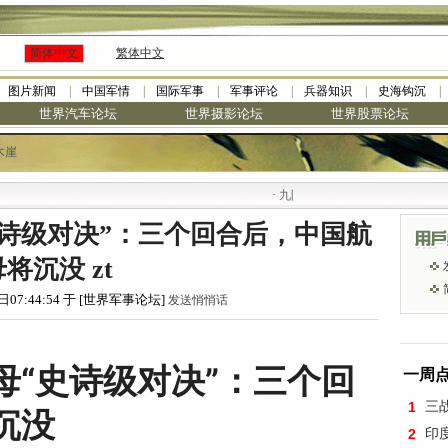
简体中文
繁体中文
图片新闻
中国军情
国际军事
军事评论
兵器知识
史海钩沉
世界汽车论坛
世界摄影论坛
世界股票论坛
木崖
·
九阳全新免清洗型豆浆机 全美最低
诗级对决”：三个回合后，中国航
将沉没 zt
日07:44:54 于 [世界军事论坛]
发送悄悄话
母“史诗级对决”：三个回
一周
1
三
沉没
2
印