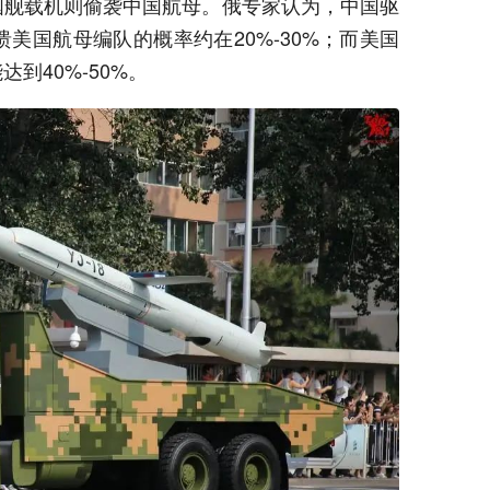
国舰载机则偷袭中国航母。俄专家认为，中国驱
美国航母编队的概率约在20%-30%；而美国
到40%-50%。