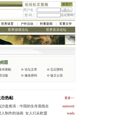
新用户
用户名：
密 码：
忘记密码?
世界体育
户外活动
时事新闻
军事文学
世界游戏论坛
世界音乐论坛
发布新帖
论坛文库
忘记密码
简洁版
修改密码
版主公告
点击热帖
更多>>
战沙盘推演：中国的生存底线在
eastwest
度人制作的油画: 女人们从欧盟
wada