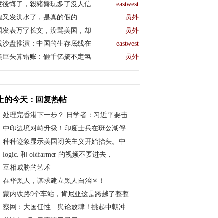
度後悔了，殺豬盤玩多了沒人信
eastwest
煌又发洪水了，是真的假的
员外
国发表万字长文，没骂美国，却
员外
战沙盘推演：中国的生存底线在
eastwest
美巨头算错账：砸千亿搞不定氢
员外
上的今天：回复热帖
:
处理完香港下一步？ 日学者：习近平要击
:
中印边境对峙升级！印度士兵在班公湖俘
:
种种迹象显示美国闭关主义开始抬头。中
:
logic. 和 oldfarmer 的视频不要进去，
:
互相威胁的艺术
:
在华黑人，谋求建立黑人自治区！
:
蒙内铁路9个车站，肯尼亚这是跨越了整整
:
察网：大国任性，舆论放肆！挑起中朝冲