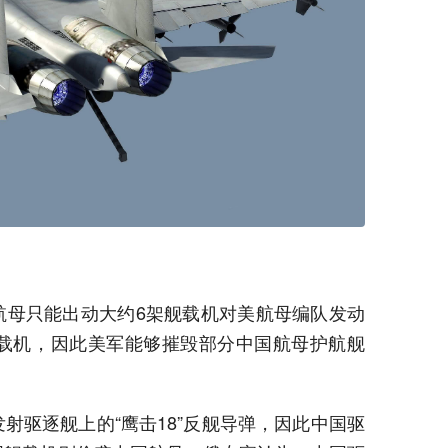
航母只能出动大约6架舰载机对美航母编队发动
舰载机，因此美军能够摧毁部分中国航母护航舰
射驱逐舰上的“鹰击18”反舰导弹，因此中国驱