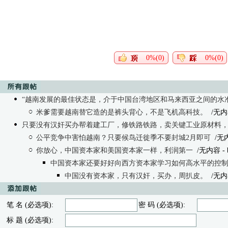
0%(0)
0%(0)
“越南发展的最佳状态是，介于中国台湾地区和马来西亚之间的水准
米爹需要越南替它造的是裤头背心，不是飞机高科技。
/无内
只要没有汉奸买办帮着建工厂，修铁路铁路，卖关键工业原材料，越南
公平竞争中害怕越南？只要候鸟迁徙季不要封城2月即可
/无
你放心，中国资本家和美国资本家一样，利润第一
/无内容
- 
中国资本家还要好好向西方资本家学习如何高水平的控
中国没有资本家，只有汉奸，买办，周扒皮。
/无内
笔 名 (必选项):
密 码 (必选项):
标 题 (必选项):