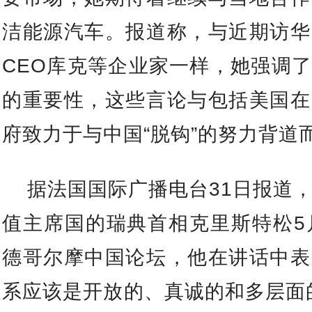
洁能源汽车。报道称，与近期访华
CEO库克等企业家一样，她强调
的重要性，这些言论与包括美国在
府致力于与中国“脱钩”的努力背道
据法国国际广播电台31日报道
值主席国的瑞典首相克里斯特松5
德哥尔摩中国论坛，他在讲话中表
系应该是开放的、真诚的和多层面