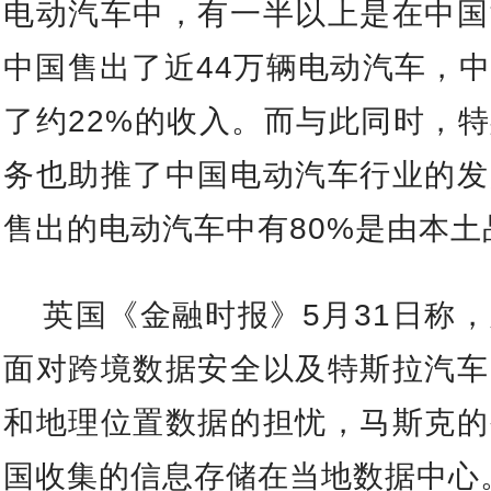
电动汽车中，有一半以上是在中国
中国售出了近44万辆电动汽车，
了约22%的收入。而与此同时，
务也助推了中国电动汽车行业的发
售出的电动汽车中有80%是由本土
英国《金融时报》5月31日称
面对跨境数据安全以及特斯拉汽车
和地理位置数据的担忧，马斯克的
国收集的信息存储在当地数据中心