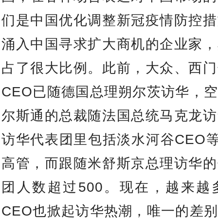
们是中国优化调整新冠疫情防控措
涌入中国寻求扩大商机的企业家，
占了很大比例。此前，大众、西门
CEO已随德国总理朔尔茨访华，
尔斯通的总裁随法国总统马克龙访
访华代表团里包括淡水河谷CEO等
高管，而跟随米舒斯京总理访华的
团人数超过500。现在，越来越
CEO也掀起访华热潮，唯一的差