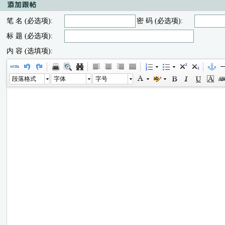
笔 名 (必选项):
密 码 (必选项):
标 题 (必选项):
内 容 (选填项):
段落格式
字体
字号