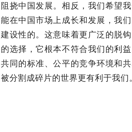
阻挠中国发展。相反，我们希望我
能在中国市场上成长和发展，我们
建设性的。这意味着更广泛的脱钩
的选择，它根本不符合我们的利益
共同的标准、公平的竞争环境和共
被分割成碎片的世界更有利于我们