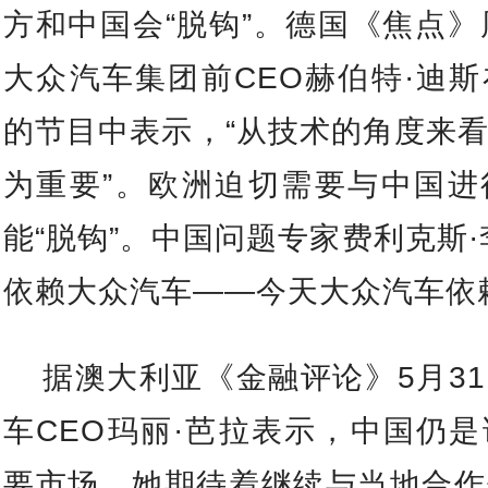
方和中国会“脱钩”。德国《焦点》
大众汽车集团前CEO赫伯特·迪
的节目中表示，“从技术的角度来
为重要”。欧洲迫切需要与中国进
能“脱钩”。中国问题专家费利克斯·
依赖大众汽车——今天大众汽车依
据澳大利亚《金融评论》5月3
车CEO玛丽·芭拉表示，中国仍
要市场，她期待着继续与当地合作