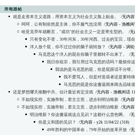
就是走资本主义道路，用资本主义为社会主义脸上贴金。
/无内容 - k
呵呵，公有制依然是主体，你不服气也没用
/无内容
- 渔樵闲话 
哈亚克早年就断言，“成功”的社会主义一定是寄生型的。
/无
只有变化不变，30年河东，30年河西。过去的宝贝，现
洋人放个屁，你不过过你的脑子就转放？
/无内容
- 涡轮他
马克思这个洋人的屁在你脑子里都转不出来了。
/无
我日你祖宗，我引用过马克思的话吗？最烦你这
我说的是马克思的屁，你是屁跟话不分呀
我不爱骂人，但是对造谣者还是要特
马克思的屁是你这傻逼闻来闻去品味
还是梦想哪天推翻中共。估计最近肯定没戏
/无内容 - 渔樵闲话 11/04
不如现实些，实施帝制，君主立宪，进步到明治唯新
/无内容
不如现实些，实施帝制，君主立宪，进步到明治唯新
/无内容
明治维新？你这傻逼就这点见识？这都什么货色啊。
/无
你是义和团的见识？
/无内容
- y2k 11/04/22 (318)
49年胜利的中国革命，79年开始的改革开放
/无