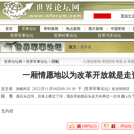
简体中文
繁体中
首页
军事论坛
即时新闻
热点新闻
图片新闻
中国军情
世界军事论坛
世界时事论坛
世界汽车论坛
版主：
黑木崖
>
> 回帖
·
世界论坛网
世界军事论坛
九阳全新免清洗型豆浆机 全美最低
一厢情愿地以为改革开放就是走
送交者:
2022月11月04日08:10:36 于 [世界军事论坛]
渔樵闲话
发送悄悄话
回 答:
由
于
摸石头过河，后来上桥过了河，现在开始摸石头反方向再过一次河
y2k
无内容
100%(1)
0%(0)