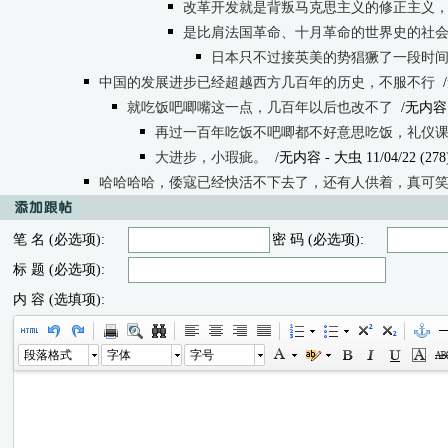
改革开发就是背叛马克思主义的修正主义
是比肩法国革命、十月革命的世界史的社
日本只不过接英美的势猖獗了一段时
中国的发展进步已经超越西方几百年的历史，不服不行
就吃饭吧唧嘴这一点，几百年以后也改不了
/无内容
再过一百年吃饭不吧唧都不好意思吃饭，礼仪
大进步，小瑕疵。
/无内容
- 大虫 11/04/22 (278
哈哈哈哈，倭寇已经快活不下去了，还有人供着，真可
笔 名 (必选项):
密 码 (必选项):
标 题 (必选项):
内 容 (选填项):
段落格式
字体
字号