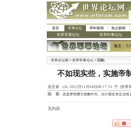
首页
军事论坛
即时新闻
热点新闻
世界军事论坛
世界时事论坛
版主：
黑
>
> 回帖
·
世界论坛网
世界军事论坛
九
不如现实些，实施帝
送交者:
2022月11月04日08:17:33 于 [
y2k
回 答:
还是梦想哪天推翻中共。估计最近肯定没戏
无内容