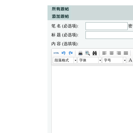
笔 名 (必选项):
密
标 题 (必选项):
内 容 (选填项):
段落格式
字体
字号