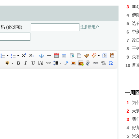
3
0
4
伊
5
选
 码 (必选项):
注册新用户
6
中
7
改
8
王
9
央
10
普
一周
1
为
2
天
3
我
4
好
5
米