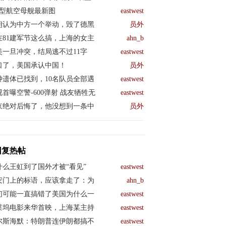
04型航空母舰最新图
eastwest
朗认为中方一个举动，毁了德黑
员外
在81建军节这么搞，上海的女主
ahn_b
美一旦冲突，结局逃不过11字
eastwest
口了，美国承认中国！
员外
钟遗体已找到，10名队员全部遇
eastwest
视首曝空警-600弹射 战友牺牲无
eastwest
京绝对后悔了，他没想到一条中
员外
回复热帖
什么王虹到了国外才被“看见”
eastwest
安门上的标语，应该拿走了：为
ahn_b
们可能一直搞错了美国为什么一
eastwest
莱坞电影来华首映，上海某主持
eastwest
尔斯海默：特朗普连伊朗都搞不
eastwest