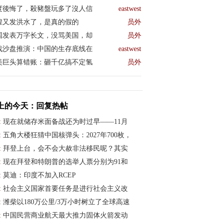
度後悔了，殺豬盤玩多了沒人信
eastwest
煌又发洪水了，是真的假的
员外
国发表万字长文，没骂美国，却
员外
战沙盘推演：中国的生存底线在
eastwest
美巨头算错账：砸千亿搞不定氢
员外
上的今天：回复热帖
:
现在就储存米面备战还为时过早——11月
:
五角大楼狂猜中国核弹头：2027年700枚，
:
拜登上台，会不会大赦非法移民呢？其实
:
现在拜登和特朗普的选举人票分别为91和
:
莫迪：印度不加入RCEP
:
社会主义国家首要任务是进行社会主义改
:
潍柴以180万公里/3万小时树立了全球高速
:
中国民营商业航天最大推力固体火箭发动