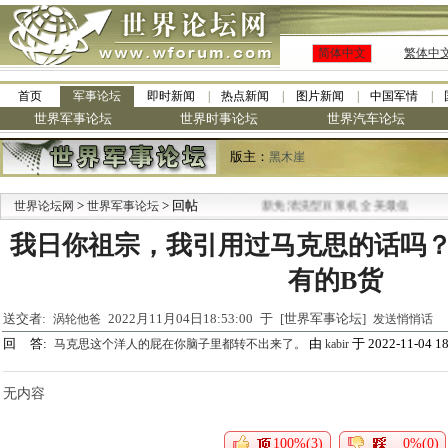
简体中文
繁体中
首页
军事论坛
即时新闻
热点新闻
图片新闻
中国军情
世界军事论坛
世界时事论坛
世界汽车论坛
版主：
黑木崖
>
> 回帖
·
世界论坛网
世界军事论坛
九阳全新免清洗型豆浆机 全美最低
我日你祖宗，我引用过马克思的话吗
有的B货
送交者:
2022月11月04日18:53:00 于 [世界军事论坛]
涡轮他爸
发送悄悄话
回 答:
由
于 2022-11-04 18
马克思这个洋人的屁在你脑子里都转不出来了。
kabir
无内容
100%(3)
0%(0)