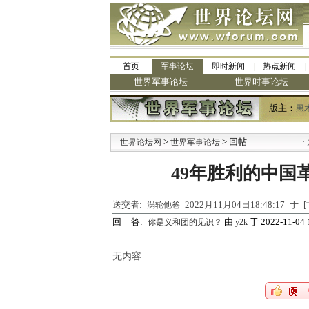
首页
军事论坛
即时新闻
热点新闻
世界军事论坛
世界时事论坛
版主：
黑
>
> 回帖
·
世界论坛网
世界军事论坛
九
49年胜利的中国
送交者:
2022月11月04日18:48:17 
涡轮他爸
回 答:
由
于 2022-11-04 
你是义和团的见识？
y2k
无内容