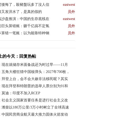
度後悔了，殺豬盤玩多了沒人信
eastwest
煌又发洪水了，是真的假的
员外
战沙盘推演：中国的生存底线在
eastwest
美巨头算错账：砸千亿搞不定氢
员外
本算错一笔账：以为能靠特种钢
员外
上的今天：回复热帖
:
现在就储存米面备战还为时过早——11月
:
五角大楼狂猜中国核弹头：2027年700枚，
:
拜登上台，会不会大赦非法移民呢？其实
:
现在拜登和特朗普的选举人票分别为91和
:
莫迪：印度不加入RCEP
:
社会主义国家首要任务是进行社会主义改
:
潍柴以180万公里/3万小时树立了全球高速
:
中国民营商业航天最大推力固体火箭发动