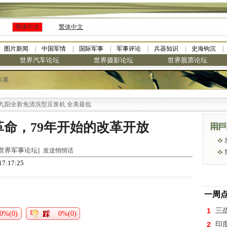
简体中文
繁体中文
图片新闻
中国军情
国际军事
军事评论
兵器知识
史海钩沉
世界汽车论坛
世界摄影论坛
世界股票论坛
木崖
阳全新免清洗型豆浆机 全美最低
革命，79年开始的改革开放
于 [世界军事论坛]
发送悄悄话
17:17:25
一周
1
三
0%(0)
0%(0)
2
印