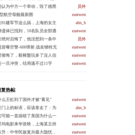
朗认为中方一个举动，毁了德黑
员外
04型航空母舰最新图
eastwest
在81建军节这么搞，上海的女主
ahn_b
钟遗体已找到，10名队员全部遇
eastwest
京绝对后悔了，他没想到一条中
员外
视首曝空警-600弹射 战友牺牲无
eastwest
度後悔了，殺豬盤玩多了沒人信
eastwest
美一旦冲突，结局逃不过11字
eastwest
回复热帖
什么王虹到了国外才被“看见”
eastwest
安门上的标语，应该拿走了：为
ahn_b
们可能一直搞错了美国为什么一
eastwest
莱坞电影来华首映，上海某主持
eastwest
东升：中华民族复兴最大隐忧，
eastwest