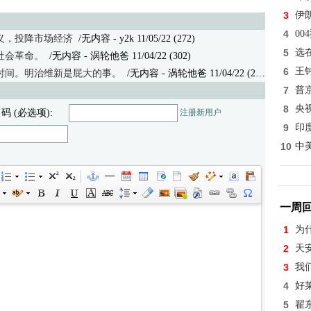
3
伊
4
0
义，投降市场经济
/无内容 - y2k 11/05/22 (272)
5
选
社会革命。
/无内容 - 涡轮他爸 11/04/22 (302)
6
王
时间。明治维新是屁大的事。
/无内容
- 涡轮他爸 11/04/22 (280)
7
普
8
央
 码 (必选项):
注册新用户
9
印
10
中
一周
1
为
2
天
3
我
4
好
5
翟