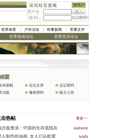
新用户
用户名：
密 码：
忘记密码?
世界体育
户外活动
时事新闻
军事文学
世界游戏论坛
世界音乐论坛
发布新帖
论坛文库
忘记密码
简洁版
修改密码
版主公告
点击热帖
更多>>
战沙盘推演：中国的生存底线在
eastwest
度人制作的油画: 女人们从欧盟
wada