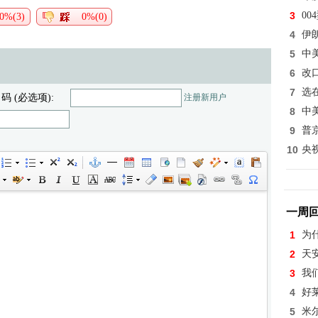
3
0
0%(3)
0%(0)
4
伊
5
中
6
改
7
选
 码 (必选项):
注册新用户
8
中
9
普
10
央
一周
1
为
2
天
3
我
4
好
5
米