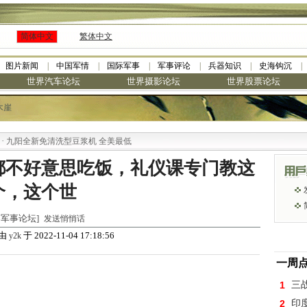
简体中文
繁体中文
图片新闻
中国军情
国际军事
军事评论
兵器知识
史海钩沉
世界汽车论坛
世界摄影论坛
世界股票论坛
木崖
阳全新免清洗型豆浆机 全美最低
都不好意思吃饭，礼仪课专门教这
个，这个世
[世界军事论坛]
发送悄悄话
由
于 2022-11-04 17:18:56
y2k
一周
1
三
2
印