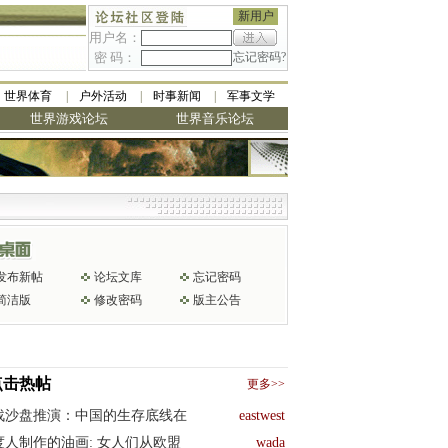
新用户
用户名：
密 码：
忘记密码?
世界体育
户外活动
时事新闻
军事文学
世界游戏论坛
世界音乐论坛
发布新帖
论坛文库
忘记密码
简洁版
修改密码
版主公告
点击热帖
更多>>
战沙盘推演：中国的生存底线在
eastwest
度人制作的油画: 女人们从欧盟
wada