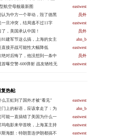
04型航空母舰最新图
eastwest
朗认为中方一个举动，毁了德黑
员外
美一旦冲突，结局逃不过11字
eastwest
口了，美国承认中国！
员外
在81建军节这么搞，上海的女主
ahn_b
美直接开战可能性大幅降低
eastwest
京绝对后悔了，他没想到一条中
员外
视首曝空警-600弹射 战友牺牲无
eastwest
回复热帖
什么王虹到了国外才被“看见”
eastwest
安门上的标语，应该拿走了：为
ahn_b
们可能一直搞错了美国为什么一
eastwest
莱坞电影来华首映，上海某主持
eastwest
尔斯海默：特朗普连伊朗都搞不
eastwest