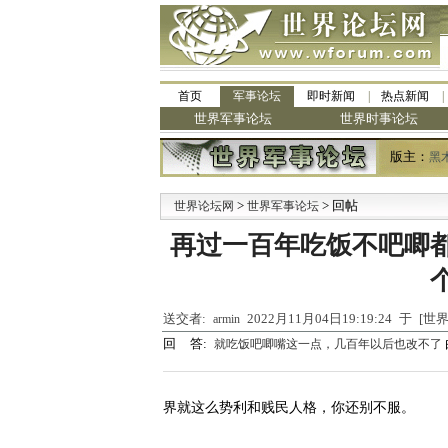
首页
军事论坛
即时新闻
热点新闻
世界军事论坛
世界时事论坛
版主：
黑
>
> 回帖
·
世界论坛网
世界军事论坛
九
再过一百年吃饭不吧唧
送交者:
2022月11月04日19:19:24 于 
armin
回 答:
就吃饭吧唧嘴这一点，几百年以后也改不了
界就这么势利和贱民人格，你还别不服。