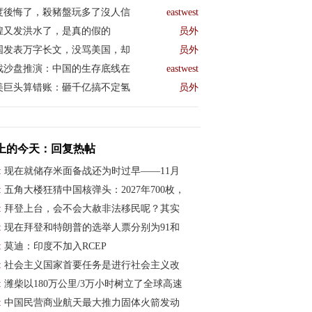
度後悔了，殺豬盤玩多了沒人信
eastwest
煌又发洪水了，是真的假的
员外
国发表万字长文，没骂美国，却
员外
战沙盘推演：中国的生存底线在
eastwest
美巨头算错账：砸千亿搞不定氢
员外
上的今天：回复热帖
:
现在就储存米面备战还为时过早——11月
:
五角大楼狂猜中国核弹头：2027年700枚，
:
拜登上台，会不会大赦非法移民呢？其实
:
现在拜登和特朗普的选举人票分别为91和
:
莫迪：印度不加入RCEP
:
社会主义国家首要任务是进行社会主义改
:
潍柴以180万公里/3万小时树立了全球高速
:
中国民营商业航天最大推力固体火箭发动