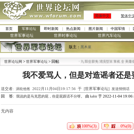
简体中文
繁体中
首页
军事论坛
即时新闻
热点新闻
图片新闻
中国军情
世界军事论坛
世界时事论坛
世界汽车论坛
版主：
黑木崖
>
> 回帖
·
世界论坛网
世界军事论坛
九阳全新免清洗型豆浆机 全美最低
我不爱骂人，但是对造谣者还是
送交者:
2022月11月04日19:17:56 于 [世界军事论坛]
涡轮他爸
发送悄悄话
回 答:
由
于 2022-11-04 19:06
我说的是马克思的屁，你是屁跟话不分呀。
kabir
无内容
100%(3)
0%(0)