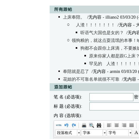
上床奉陪。
/无内容 - illiano2 03/03/20 (
人渣！！！！！！！
/无内容
- 
听语气大国也是女的？
/无内
领狗粮的，就这点耍流氓的本事！
狗都不会跟你上床滴，不要嫉
原来你家人都是跟G上床
罕见的 人渣！！！！！
奉陪就是忍了
/无内容 - armin 03/03/20 (
花姐的不可靠名单就很不可靠
/无内容 - 涡
笔 名 (必选项):
密
标 题 (必选项):
内 容 (选填项):
段落格式
字体
字号