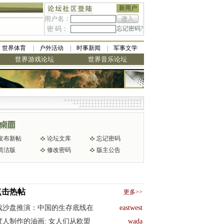
新用户
用户名：
密 码：
忘记密码?
世界体育
户外活动
时事新闻
军事文学
世界游戏论坛
世界音乐论坛
发布新帖
论坛文库
忘记密码
简洁版
修改密码
版主公告
点击热帖
更多>>
战沙盘推演：中国的生存底线在
eastwest
度人制作的油画: 女人们从欧盟
wada