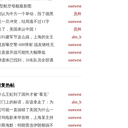
04型航空母舰最新图
eastwest
朗认为中方一个举动，毁了德黑
员外
美一旦冲突，结局逃不过11字
eastwest
口了，美国承认中国！
员外
在81建军节这么搞，上海的女主
ahn_b
视首曝空警-600弹射 战友牺牲无
eastwest
美直接开战可能性大幅降低
eastwest
钟遗体已找到，10名队员全部遇
eastwest
回复热帖
什么王虹到了国外才被“看见”
eastwest
安门上的标语，应该拿走了：为
ahn_b
们可能一直搞错了美国为什么一
eastwest
莱坞电影来华首映，上海某主持
eastwest
尔斯海默：特朗普连伊朗都搞不
eastwest