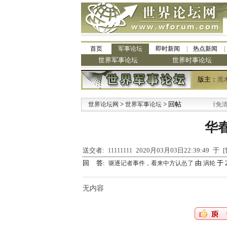
首页
军事论坛
即时新闻
热点新闻
世界军事论坛
世界时事论坛
版主：
黑
>
> 回帖
·
世界论坛网
世界军事论坛
九阳全新免清洗
华
送交者:
2020月03月03日22:39:49 
11111111
回 答:
由
于 2
驱逐记者事件，看来中方认怂了
涡轮
无内容