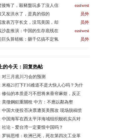
度後悔了，殺豬盤玩多了沒人信
eastwest
煌又发洪水了，是真的假的
员外
国发表万字长文，没骂美国，却
员外
战沙盘推演：中国的生存底线在
eastwest
美巨头算错账：砸千亿搞不定氢
员外
上的今天：回复热帖
:
对三月底川习会的预测
:
米格21打下F16难道不是大快人心吗？为什
:
修仙的本质是习不想将来垂帘麻烦，反正
:
美徵鋼鋁重關稅 中方：不應以鄰為壑
:
中国大使投否决票遭英美围攻 现场脱稿愤
:
中国海军在西太平洋海域组织舰机实兵对
:
社论－爱台湾一定要恨中国吗？
:
罗辑思维：欧洲已死，死在第四次工业革