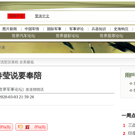
简体中文
繁体中文
图片新闻
中国军情
国际军事
军事评论
兵器知识
史海钩沉
世界汽车论坛
世界摄影论坛
世界股票论坛
木崖
型豆浆机 全美最低
春莹说要奉陪
于 [世界军事论坛]
发送悄悄话
020-03-03 21:59:26
一周
1
三
0%(0)
0%(0)
2
印