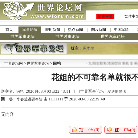
简体中文
繁体中
首页
军事论坛
即时新闻
热点新闻
图片新闻
中国军情
世界军事论坛
世界时事论坛
世界汽车论坛
版主：
黑木崖
>
> 回帖
·
世界论坛网
世界军事论坛
九阳全新免清洗型豆浆机 全美最
花姐的不可靠名单就很
送交者:
2020月03月03日22:43:11 于 [世界军事论坛]
涡轮
发送悄悄话
回 答:
由
于 2020-03-03 22:39:49
华春莹说要奉陪
11111111
无内容
0%(0)
0%(0)