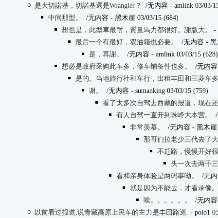
是大切諾基，切諾基還是Wrangler？
/无内容
- amlink 03/03/1
中间那型。
/无内容
- 黑木崖 03/03/15 (684)
想也是，此型車最耐，質量馬力都很好。謝版大。
- 
最后一个有最好，双油箱也必要。
/无内容
- 黑木
是，再謝。
/无内容
- amlink 03/03/15 (628)
想必是政府采购此车多，修车铺备件也多。
/无内容
是的。当地旅行社和车行，出租丰田和三菱车
谢。
/无内容
- sumanking 03/03/15 (759)
看了太多次自驾去西藏的报道，现在
有人自驾一直开到珠峰大本营。
非常羡慕。
/无内容
- 黑木崖 0
那哥们拉老少三代去了
不赶路，慢慢开好
头一次去两千三百
看和亲身体验是两码事呦。
/无内
就是因为不能去，才看录像
唉。。。。。。
/无内容
以前看过报道,说青藏高原上民车的主力是丰田路巡.
- polo1 0