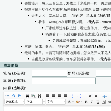
要慢慢开，每天三百公里，海拔二千米处停一周，再进
报道里说当初什么车都有,后来牧民只认陆巡,日媒很是骄
去无人区，基本是大切。
/无内容
- 黑木崖 03/03/15 
看来，wrangler在藏区很少啊。
/无内容
- suman
厂家组织过车队去过，看过宣传片。
/无内
稍微看了一下,陆巡的缺点是太重,容易陷,
走川藏线开越野，青藏线驾微面。
/无
三菱、哈弗、微面。
/无内容
- 黑木崖 03/03/15 (596)
绝对的丰田。吉普可能随时随地抛锚，怎么敢开去不见
吉甫是政府各级采购，修车店就得备零件。
/无内容
笔 名 (必选项):
密 码 (必选项):
标 题 (必选项):
内 容 (选填项):
段落格式
字体
字号