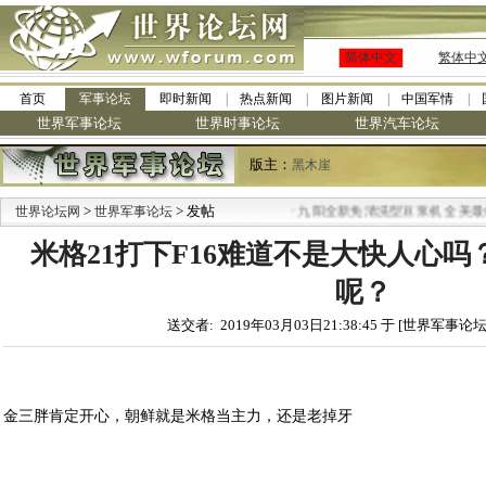
简体中文
繁体中
首页
军事论坛
即时新闻
热点新闻
图片新闻
中国军情
世界军事论坛
世界时事论坛
世界汽车论坛
版主：
黑木崖
>
> 发帖
·
世界论坛网
世界军事论坛
九阳全新免清洗型豆浆机 全美最低
米格21打下F16难道不是大快人心
呢？
送交者: 2019年03月03日21:38:45 于 [世界军事论坛
金三胖肯定开心，朝鲜就是米格当主力，还是老掉牙