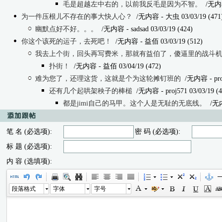
毛是超越左中右的，以前我反毛是因为不智。
/无内
为一件压根儿不存在的事大快人心？
/无内容
- 大虫 03/03/19 (471
幽默点好不好。。。
/无内容
- sadsad 03/03/19 (424)
你这个该死的运子，去死吧！
/无内容
- 益佰 03/03/19 (512)
我去上个街，回头再写费米，那就有益伯了，傻逼里的战斗
扑街！
/无内容
- 益佰 03/04/19 (472)
难为您了，还理这货，这就是个为这轮摊钉班的
/无内容
- pr
还有几个起哄架秧子的棒槌
/无内容
- proj571 03/03/19 (
都是jimi自己的马甲。这个人是无耻的无底线。
/无
笔 名 (必选项):
密 码 (必选项):
标 题 (必选项):
内 容 (选填项):
段落格式
字体
字号