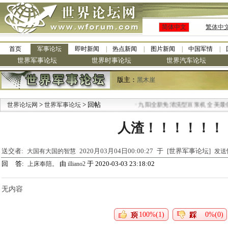
简体中文
繁体中
首页
军事论坛
即时新闻
热点新闻
图片新闻
中国军情
世界军事论坛
世界时事论坛
世界汽车论坛
版主：
黑木崖
>
> 回帖
·
世界论坛网
世界军事论坛
九阳全新免清洗型豆浆机 全美最低
人渣！！！！！！
送交者:
2020月03月04日00:00:27 于 [世界军事论坛]
大国有大国的智慧
发送
回 答:
由
于 2020-03-03 23:18:02
上床奉陪。
illiano2
无内容
100%(1)
0%(0)