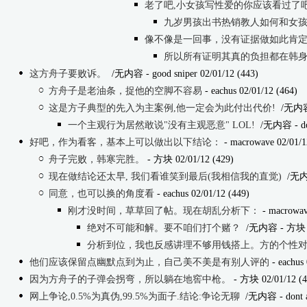
老了吧,小女孩写性爱的你应该看过了吧
九岁男孩出书热销教人如何和女孩打交道
像不像是一回事，没有证据做如此肯
所以所有证明其真的负担都在韩
这方舟子要败诉。
/无内容
- good sniper 02/01/12 (443)
方舟子是老油条，捉他的空脚不容易
- eachus 02/01/12 (464)
这是方子典型的先入为主案例,他一定会为此付出代价!
/无内
一个主观行为居然敢说"没有主观恶意" LOL!
/无内容
- d
好吧，作为看客，基本上可以做出以下结论：
- macrowave 02/01/1
舟子完败，韩寒完胜。
- 方块 02/01/12 (429)
现在做结论还太早, 我们看谁笑到最后(我相信我的直觉)
/无
同意，也可以换的角度看
- eachus 02/01/12 (449)
刚才没时间，草草回了帖。现在胡乱分析下：
- macrowav
绝对不可能和解。要不咱们打个赌？
/无内容
- 方块 0
分析到位，我也反感讲理不够用钱搭上。方的个性
他们应该保留点幽默点到为止，自己美不美是有别人评的
- eachus 
因为方舟子的子弹会拐弯，所以躺在地窖中枪。
- 方块 02/01/12 (4
网上争论,0.5%为真伪,99.5%为面子.结论:争论无聊
/无内容
- dont 