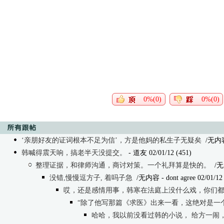
0%(0)
0%(0)
‘亲朋好友的证词根本不足为信’，方是他妈的私生子无疑矣
/无内
韩喊得震天响，搞老半天没提交。
- 道友 02/01/12 (451)
整理证据，和律师沟通，商讨对策。一个礼拜算是快的。
/无
没错,慢慢逗方子, 着吗子急
/无内容
- dont agree 02/01/12
哎，还是感情用事，韩寒在法庭上没什么戏，你们
“除了他写那篇《求医》出来一看，这绝对是一
哈哈，我以前没看过韩的小说， 给方一闹