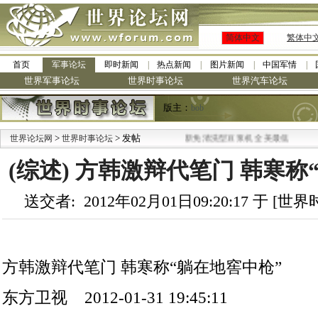
简体中文
繁体中
首页
军事论坛
即时新闻
热点新闻
图片新闻
中国军情
世界军事论坛
世界时事论坛
世界汽车论坛
版主：
bob
>
·
> 发帖
世界论坛网
世界时事论坛
九阳全新免清洗型豆浆机 全美最低
(综述) 方韩激辩代笔门 韩寒称
送交者: 2012年02月01日09:20:17 于 [
方韩激辩代笔门 韩寒称“躺在地窖中枪”
东方卫视 2012-01-31 19:45:11