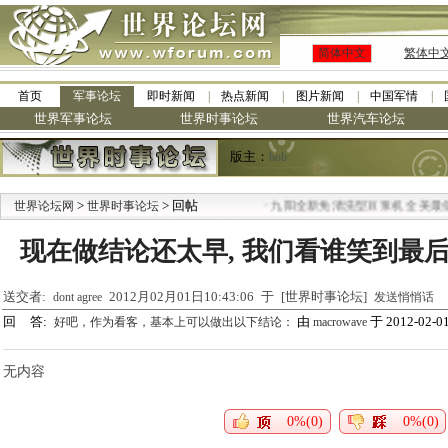
简体中文
繁体中
首页
军事论坛
即时新闻
热点新闻
图片新闻
中国军情
世界军事论坛
世界时事论坛
世界汽车论坛
版主：
bob
>
> 回帖
·
世界论坛网
世界时事论坛
九阳全新免清洗型豆浆机 全美最低
现在做结论还太早, 我们看谁笑到最后
送交者:
2012月02月01日10:43:06 于 [世界时事论坛]
dont agree
发送悄悄话
回 答:
由
于 2012-02-01
好吧，作为看客，基本上可以做出以下结论：
macrowave
无内容
0%(0)
0%(0)