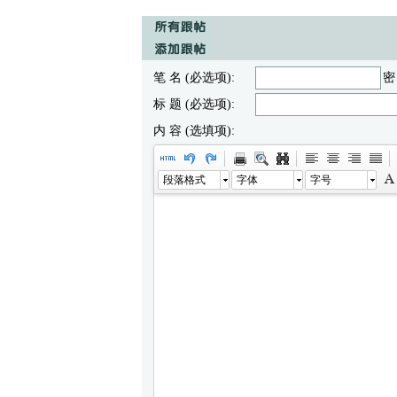
笔 名 (必选项):
密
标 题 (必选项):
内 容 (选填项):
段落格式
字体
字号