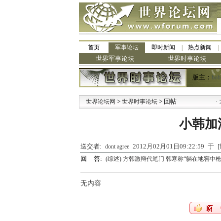
首页
军事论坛
即时新闻
热点新闻
世界军事论坛
世界时事论坛
版主：
bob
>
> 回帖
·
世界论坛网
世界时事论坛
九
小韩加油
送交者:
2012月02月01日09:22:59 
dont agree
回 答:
(综述) 方韩激辩代笔门 韩寒称“躺在地窖中枪
无内容