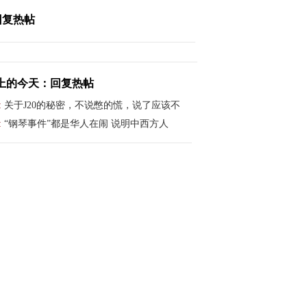
回复热帖
上的今天：回复热帖
:
关于J20的秘密，不说憋的慌，说了应该不
:
“钢琴事件”都是华人在闹 说明中西方人