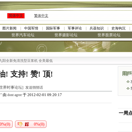
简体中文
繁体中文
图片新闻
中国军情
国际军事
军事评论
兵器知识
史海钩沉
世界汽车论坛
世界摄影论坛
世界股票论坛
阳全新免清洗型豆浆机 全美最低
! 支持! 赞! 顶!
于 [世界时事论坛]
发送悄悄话
由
于 2012-02-01 09:20:17
”
dont agree
一周
0%(0)
0%(0)