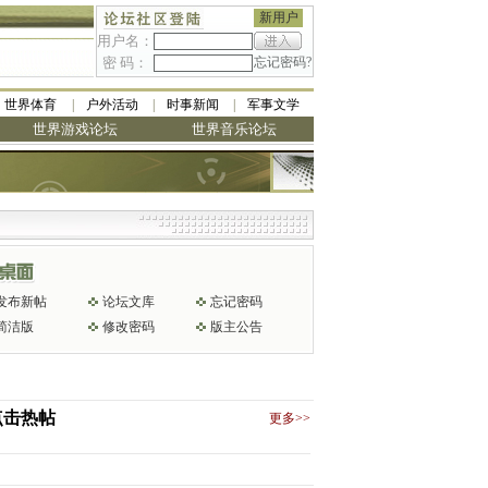
新用户
用户名：
密 码：
忘记密码?
世界体育
户外活动
时事新闻
军事文学
世界游戏论坛
世界音乐论坛
发布新帖
论坛文库
忘记密码
简洁版
修改密码
版主公告
点击热帖
更多>>