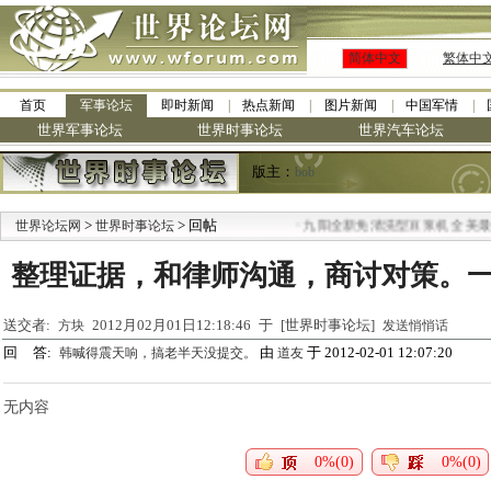
简体中文
繁体中
首页
军事论坛
即时新闻
热点新闻
图片新闻
中国军情
世界军事论坛
世界时事论坛
世界汽车论坛
版主：
bob
>
> 回帖
·
世界论坛网
世界时事论坛
九阳全新免清洗型豆浆机 全美最低
整理证据，和律师沟通，商讨对策。
送交者:
2012月02月01日12:18:46 于 [世界时事论坛]
方块
发送悄悄话
回 答:
由
于 2012-02-01 12:07:20
韩喊得震天响，搞老半天没提交。
道友
无内容
0%(0)
0%(0)