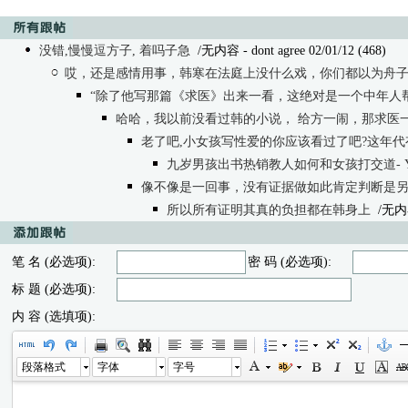
没错,慢慢逗方子, 着吗子急
/无内容 - dont agree 02/01/12 (468)
哎，还是感情用事，韩寒在法庭上没什么戏，你们都以为舟
“除了他写那篇《求医》出来一看，这绝对是一个中年人
哈哈，我以前没看过韩的小说， 给方一闹，那求医
老了吧,小女孩写性爱的你应该看过了吧?这年代
九岁男孩出书热销教人如何和女孩打交道- Yo
像不像是一回事，没有证据做如此肯定判断是
所以所有证明其真的负担都在韩身上
/无内
笔 名 (必选项):
密 码 (必选项):
标 题 (必选项):
内 容 (选填项):
段落格式
字体
字号