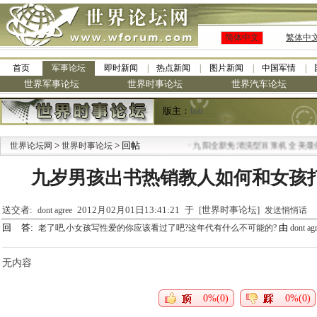
简体中文
繁体中
首页
军事论坛
即时新闻
热点新闻
图片新闻
中国军情
世界军事论坛
世界时事论坛
世界汽车论坛
版主：
bob
>
> 回帖
·
世界论坛网
世界时事论坛
九阳全新免清洗型豆浆机 全美最低
九岁男孩出书热销教人如何和女孩打交道
送交者:
2012月02月01日13:41:21 于 [世界时事论坛]
dont agree
发送悄悄话
回 答:
由
老了吧,小女孩写性爱的你应该看过了吧?这年代有什么不可能的?
dont ag
无内容
0%(0)
0%(0)