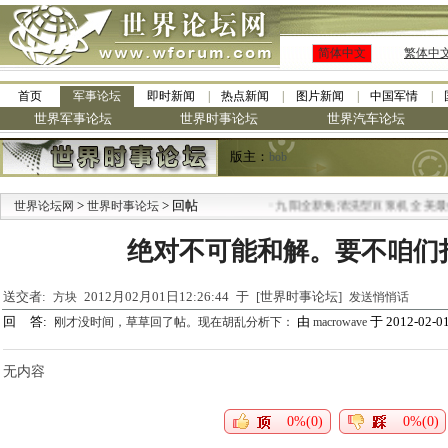
简体中文
繁体中
首页
军事论坛
即时新闻
热点新闻
图片新闻
中国军情
世界军事论坛
世界时事论坛
世界汽车论坛
版主：
bob
>
> 回帖
·
世界论坛网
世界时事论坛
九阳全新免清洗型豆浆机 全美最低
绝对不可能和解。要不咱们
送交者:
2012月02月01日12:26:44 于 [世界时事论坛]
方块
发送悄悄话
回 答:
由
于 2012-02-01
刚才没时间，草草回了帖。现在胡乱分析下：
macrowave
无内容
0%(0)
0%(0)