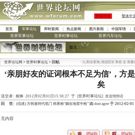
简体中文
繁体中
首页
军事论坛
即时新闻
热点新闻
图片新闻
中国军情
世界军事论坛
世界时事论坛
世界汽车论坛
版主：
bob
>
> 回帖
·
世界论坛网
世界时事论坛
九阳全新免清洗型豆浆机 全美最低
‘亲朋好友的证词根本不足为信’，方
矣
送交者:
2012月02月01日15:58:27 于 [世界时事论坛]
醒狮
发送悄悄话
回 答:
由
于 2012-02-01 
(综述) 方韩激辩代笔门 韩寒称“躺在地窖中枪”
dont agree
无内容
0%(0)
0%(0)