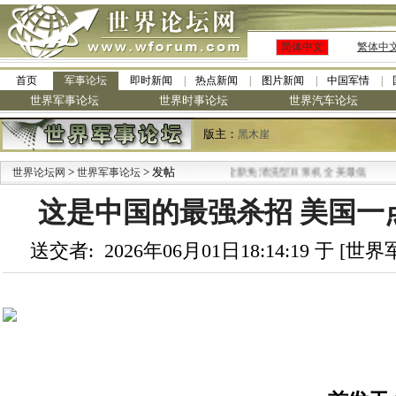
简体中文
繁体中
首页
军事论坛
即时新闻
热点新闻
图片新闻
中国军情
世界军事论坛
世界时事论坛
世界汽车论坛
版主：
黑木崖
>
> 发帖
·
世界论坛网
世界军事论坛
九阳全新免清洗型豆浆机 全美最低
这是中国的最强杀招 美国一
送交者: 2026年06月01日18:14:19 于 [