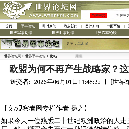
简体中文
繁体中
首页
军事论坛
即时新闻
热点新闻
图片新闻
中国军情
世界军事论坛
世界时事论坛
世界汽车论坛
版主：
黑木崖
>
> 发帖
世界论坛网
世界军事论坛
欧盟为何不再产生战略家？这
送交者: 2026年06月01日11:48:22 于 [
【文/观察者网专栏作者 扬之】
如果今天一位熟悉二十世纪欧洲政治的人走