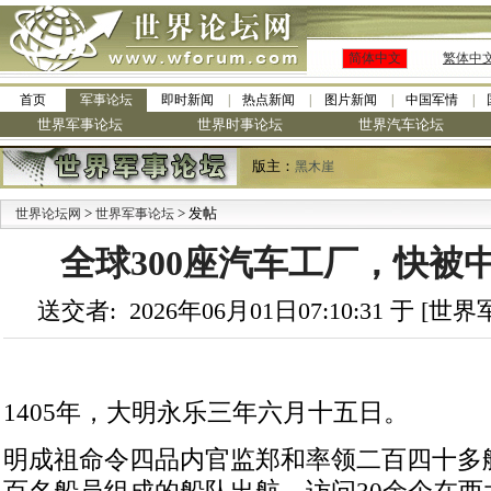
简体中文
繁体中
首页
军事论坛
即时新闻
热点新闻
图片新闻
中国军情
世界军事论坛
世界时事论坛
世界汽车论坛
版主：
黑木崖
>
> 发帖
·
世界论坛网
世界军事论坛
全球300座汽车工厂，快被
送交者: 2026年06月01日07:10:31 于 [
1405年，大明永乐三年六月十五日。
明成祖命令四品内官监郑和率领二百四十多