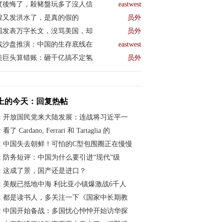
度後悔了，殺豬盤玩多了沒人信
eastwest
煌又发洪水了，是真的假的
员外
国发表万字长文，没骂美国，却
员外
战沙盘推演：中国的生存底线在
eastwest
美巨头算错账：砸千亿搞不定氢
员外
上的今天：回复热帖
:
开放国民党来大陆发展：连战将习近平一
:
看了 Cardano, Ferrari 和 Tartaglia 的
:
中国失去朝鲜！可怕的C型包围圈正在慢慢
:
防务短评：中国为什么要引进“现代”级
:
这成了景，国产还是进口？
:
美舰已抵地中海 利比亚小镇爆激战6千人
:
都是读书人，多关注一下《国家中长期教
:
中国开始备战：多国忧心忡忡开始访华探