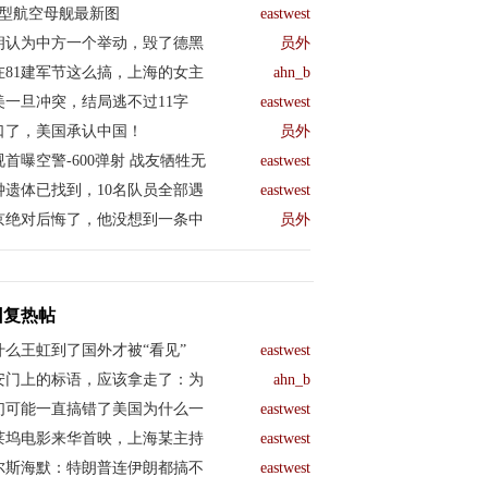
04型航空母舰最新图
eastwest
朗认为中方一个举动，毁了德黑
员外
在81建军节这么搞，上海的女主
ahn_b
美一旦冲突，结局逃不过11字
eastwest
口了，美国承认中国！
员外
视首曝空警-600弹射 战友牺牲无
eastwest
钟遗体已找到，10名队员全部遇
eastwest
京绝对后悔了，他没想到一条中
员外
回复热帖
什么王虹到了国外才被“看见”
eastwest
安门上的标语，应该拿走了：为
ahn_b
们可能一直搞错了美国为什么一
eastwest
莱坞电影来华首映，上海某主持
eastwest
尔斯海默：特朗普连伊朗都搞不
eastwest