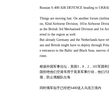
Russian S-400 AIR DEFENCE heading to UKR
Things are moving fast. On another forum (militar
on, 82nd Airborne Division, 101st Airborne Divisi
as the British 3rd Mechanised Division and 1st A
erted to the region as well.
But already Germany and the Netherlands have refu
ans and British might have to deploy through Polan
e entrances to the Baltic and Black Seas, narrow 
rines.
根据外国军事论坛，美国3，8，2，101军
国拒绝他们空港等用于英美军事行动，他们只
颈，防止俄舰队出海
同时俄军似乎已经把S400送入乌克兰境内