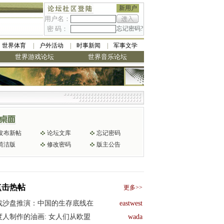
新用户
用户名：
密 码：
忘记密码?
世界体育
户外活动
时事新闻
军事文学
世界游戏论坛
世界音乐论坛
发布新帖
论坛文库
忘记密码
简洁版
修改密码
版主公告
点击热帖
更多>>
战沙盘推演：中国的生存底线在
eastwest
度人制作的油画: 女人们从欧盟
wada