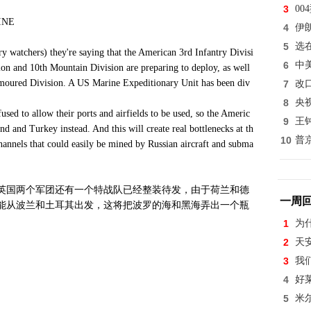
3
0
AINE
4
伊
5
选
y watchers) they're saying that the American 3rd Infantry Divisi
6
中
on and 10th Mountain Division are preparing to deploy, as well
rmoured Division. A US Marine Expeditionary Unit has been div
7
改
8
央
sed to allow their ports and airfields to be used, so the Americ
9
王
d and Turkey instead. And this will create real bottlenecks at th
10
普
channels that could easily be mined by Russian aircraft and subma
团和英国两个军团还有一个特战队已经整装待发，由于荷兰和德
一周
能从波兰和土耳其出发，这将把波罗的海和黑海弄出一个瓶
1
为
2
天
3
我
4
好
5
米