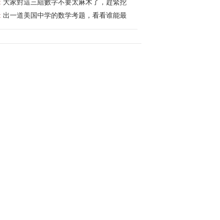
:
大家對這三組數字不要太麻木了，趕緊挖
:
出一道美国中学的数学考题，看看谁能最
/14 (672)