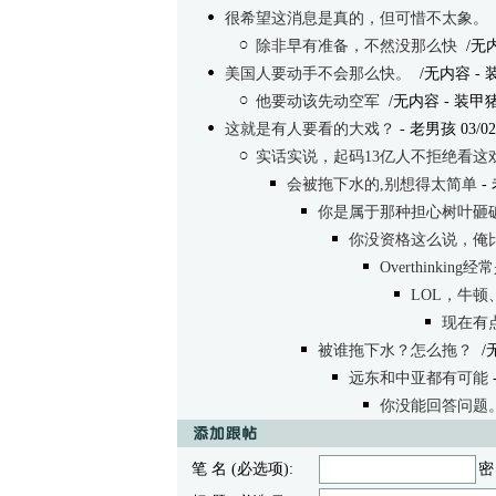
很希望这消息是真的，但可惜不太象。
除非早有准备，不然没那么快
/无
美国人要动手不会那么快。
/无内容
- 装
他要动该先动空军
/无内容
- 装甲猪 0
这就是有人要看的大戏？
- 老男孩 03/02/
实话实说，起码13亿人不拒绝看这
会被拖下水的,别想得太简单
- 
你是属于那种担心树叶砸
你没资格这么说，俺
Overthinki
LOL，牛
现在有
被谁拖下水？怎么拖？
/
远东和中亚都有可能
你没能回答问题
笔 名 (必选项):
密