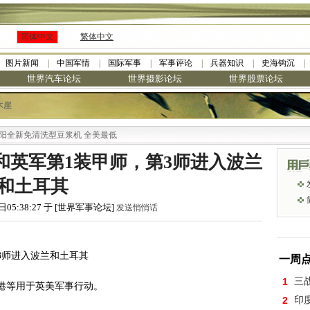
简体中文
繁体中文
图片新闻
中国军情
国际军事
军事评论
兵器知识
史海钩沉
世界汽车论坛
世界摄影论坛
世界股票论坛
木崖
免清洗型豆浆机 全美最低
师和英军第1装甲师，第3师进入波兰
和土耳其
日05:38:27 于 [世界军事论坛]
发送悄悄话
第3师进入波兰和土耳其
一周
1
三
港等用于英美军事行动。
2
印