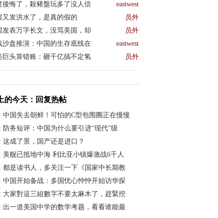
度後悔了，殺豬盤玩多了沒人信
eastwest
煌又发洪水了，是真的假的
员外
国发表万字长文，没骂美国，却
员外
战沙盘推演：中国的生存底线在
eastwest
美巨头算错账：砸千亿搞不定氢
员外
上的今天：回复热帖
:
中国失去朝鲜！可怕的C型包围圈正在慢慢
:
防务短评：中国为什么要引进“现代”级
:
这成了景，国产还是进口？
:
美舰已抵地中海 利比亚小镇爆激战6千人
:
都是读书人，多关注一下《国家中长期教
:
中国开始备战：多国忧心忡忡开始访华探
:
大家對這三組數字不要太麻木了，趕緊挖
:
出一道美国中学的数学考题，看看谁能最