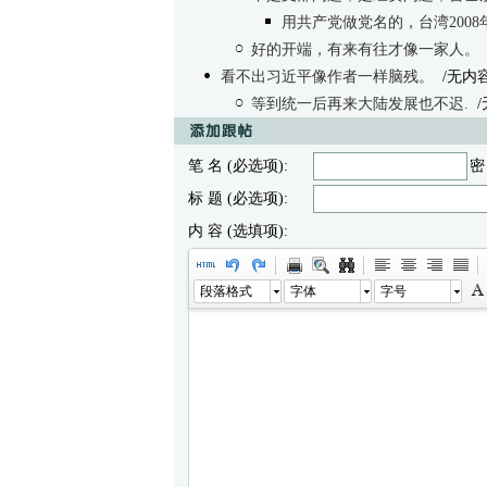
用共产党做党名的，台湾200
好的开端，有来有往才像一家人。
看不出习近平像作者一样脑残。
/无内
等到统一后再来大陆发展也不迟.
/
笔 名 (必选项):
密
标 题 (必选项):
内 容 (选填项):
段落格式
字体
字号