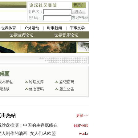
新用户
用户名：
密 码：
忘记密码?
世界体育
户外活动
时事新闻
军事文学
世界游戏论坛
世界音乐论坛
发布新帖
论坛文库
忘记密码
简洁版
修改密码
版主公告
点击热帖
更多>>
战沙盘推演：中国的生存底线在
eastwest
度人制作的油画: 女人们从欧盟
wada