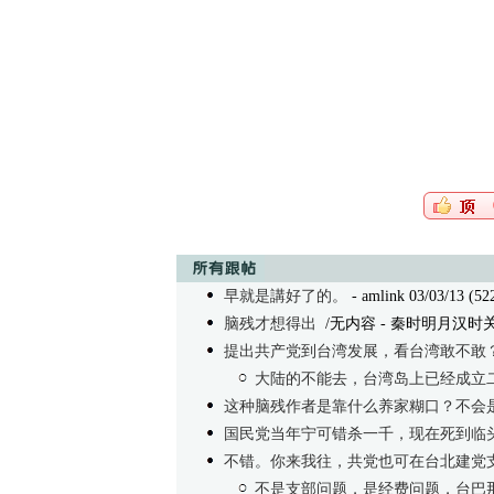
早就是講好了的。
- amlink 03/03/13 (52
脑残才想得出
/无内容
- 秦时明月汉时关 03
提出共产党到台湾发展，看台湾敢不敢
大陆的不能去，台湾岛上已经成立
这种脑残作者是靠什么养家糊口？不会
国民党当年宁可错杀一千，现在死到临
不错。你来我往，共党也可在台北建党
不是支部问题，是经费问题，台巴