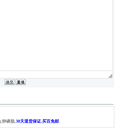
,卵磷脂,
30天退货保证.买百免邮
.