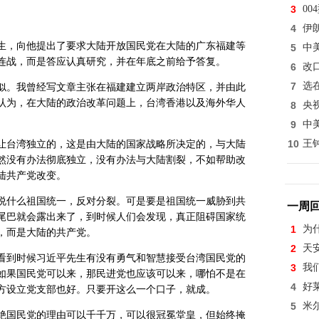
3
0
4
伊
，向他提出了要求大陆开放国民党在大陆的广东福建等
5
中
连战，而是答应认真研究，并在年底之前给予答复。
6
改
7
选
。我曾经写文章主张在福建建立两岸政治特区，并由此
认为，在大陆的政治改革问题上，台湾香港以及海外华人
8
央
9
中
10
王
台湾独立的，这是由大陆的国家战略所决定的，与大陆
然没有办法彻底独立，没有办法与大陆割裂，不如帮助改
陆共产党改变。
什么祖国统一，反对分裂。可是要是祖国统一威胁到共
一周
尾巴就会露出来了，到时候人们会发现，真正阻碍国家统
1
为
，而是大陆的共产党。
2
天
到时候习近平先生有没有勇气和智慧接受台湾国民党的
3
我
如果国民党可以来，那民进党也应该可以来，哪怕不是在
4
好
方设立党支部也好。只要开这么一个口子，就成。
5
米
国民党的理由可以千千万，可以很冠冕堂皇，但始终掩