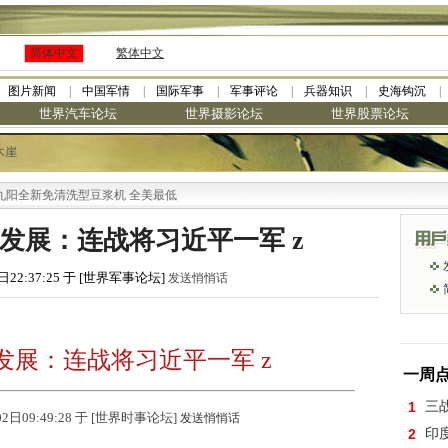
简体中文
繁体中文
图片新闻
中国军情
国际军事
军事评论
兵器知识
史海钩沉
世界汽车论坛
世界摄影论坛
世界股票论坛
木崖
新免清洗型豆浆机 全美最低
发展：连战将习近平一军 z
日22:37:25 于 [世界军事论坛]
发送悄悄话
发展：连战将习近平一军 z
一周
1
三
02日09:49:28 于 [世界时事论坛]
发送悄悄话
2
印