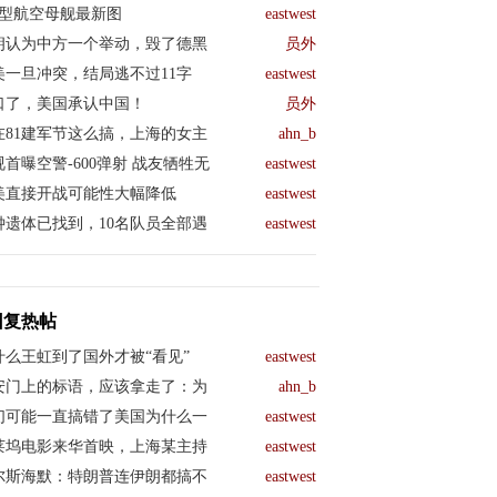
04型航空母舰最新图
eastwest
朗认为中方一个举动，毁了德黑
员外
美一旦冲突，结局逃不过11字
eastwest
口了，美国承认中国！
员外
在81建军节这么搞，上海的女主
ahn_b
视首曝空警-600弹射 战友牺牲无
eastwest
美直接开战可能性大幅降低
eastwest
钟遗体已找到，10名队员全部遇
eastwest
回复热帖
什么王虹到了国外才被“看见”
eastwest
安门上的标语，应该拿走了：为
ahn_b
们可能一直搞错了美国为什么一
eastwest
莱坞电影来华首映，上海某主持
eastwest
尔斯海默：特朗普连伊朗都搞不
eastwest