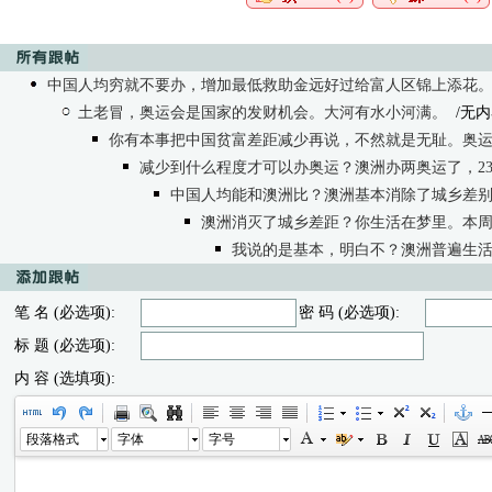
中国人均穷就不要办，增加最低救助金远好过给富人区锦上添花
土老冒，奥运会是国家的发财机会。大河有水小河满。
/无内
你有本事把中国贫富差距减少再说，不然就是无耻。奥
减少到什么程度才可以办奥运？澳洲办两奥运了，23
中国人均能和澳洲比？澳洲基本消除了城乡差
澳洲消灭了城乡差距？你生活在梦里。本
我说的是基本，明白不？澳洲普遍生
笔 名 (必选项):
密 码 (必选项):
标 题 (必选项):
内 容 (选填项):
段落格式
字体
字号