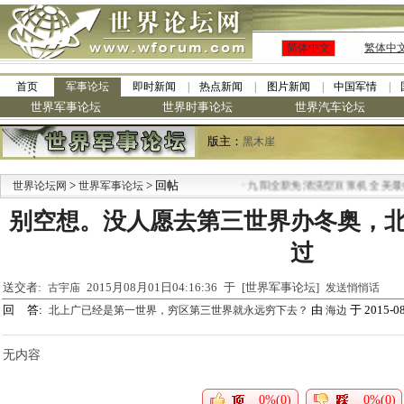
简体中文
繁体中
首页
军事论坛
即时新闻
热点新闻
图片新闻
中国军情
世界军事论坛
世界时事论坛
世界汽车论坛
版主：
黑木崖
>
> 回帖
·
世界论坛网
世界军事论坛
九阳全新免清洗型豆浆机 全美最低
别空想。没人愿去第三世界办冬奥，
过
送交者:
2015月08月01日04:16:36 于 [世界军事论坛]
古宇庙
发送悄悄话
回 答:
由
于 2015-08
北上广已经是第一世界，穷区第三世界就永远穷下去？
海边
无内容
0%(0)
0%(0)