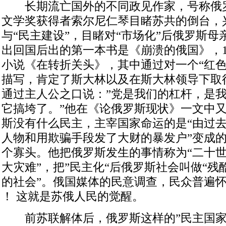
长期流亡国外的不同政见作家，号称俄
文学奖获得者索尔尼仁琴目睹苏共的倒台，
与“民主建设”，目睹对“市场化”后俄罗斯
出回国后出的第一本书是《崩溃的俄国》，1
小说《在转折关头》，其中通过对一个“红色
描写，肯定了斯大林以及在斯大林领导下取
通过主人公之口说：”党是我们的杠杆，是
它搞垮了。”他在《论俄罗斯现状》一文中
斯没有什么民主，主宰国家命运的是“由过
人物和用欺骗手段发了大财的暴发户”变成
个寡头。他把俄罗斯发生的事情称为“二十
大灾难”，把”民主化“后俄罗斯社会叫做“
的社会”。俄国媒体的民意调查，民众普遍
！ 这就是苏俄人民的觉醒。
前苏联解体后，俄罗斯这样的”民主国家