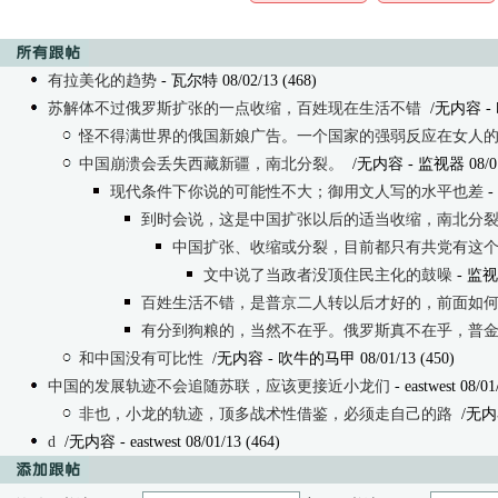
有拉美化的趋势
- 瓦尔特 08/02/13 (468)
苏解体不过俄罗斯扩张的一点收缩，百姓现在生活不错
/无内容
-
怪不得满世界的俄国新娘广告。一个国家的强弱反应在女人
中国崩溃会丢失西藏新疆，南北分裂。
/无内容
- 监视器 08/01
现代条件下你说的可能性不大；御用文人写的水平也差
-
到时会说，这是中国扩张以后的适当收缩，南北分
中国扩张、收缩或分裂，目前都只有共党有这
文中说了当政者没顶住民主化的鼓噪
- 监视器
百姓生活不错，是普京二人转以后才好的，前面如
有分到狗粮的，当然不在乎。俄罗斯真不在乎，普
和中国没有可比性
/无内容
- 吹牛的马甲 08/01/13 (450)
中国的发展轨迹不会追随苏联，应该更接近小龙们
- eastwest 08/01
非也，小龙的轨迹，顶多战术性借鉴，必须走自己的路
/无内
d
/无内容
- eastwest 08/01/13 (464)