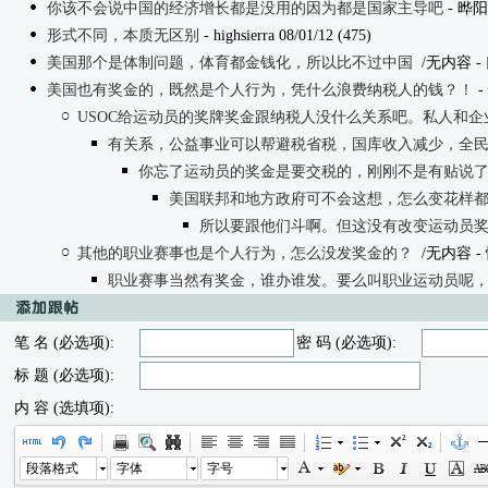
你该不会说中国的经济增长都是没用的因为都是国家主导吧
- 晔阳 
形式不同，本质无区别
- highsierra 08/01/12 (475)
美国那个是体制问题，体育都金钱化，所以比不过中国
/无内容
- 
美国也有奖金的，既然是个人行为，凭什么浪费纳税人的钱？！
-
USOC给运动员的奖牌奖金跟纳税人没什么关系吧。私人和企
有关系，公益事业可以帮避税省税，国库收入减少，全
你忘了运动员的奖金是要交税的，刚刚不是有贴说
美国联邦和地方政府可不会这想，怎么变花样
所以要跟他们斗啊。但这没有改变运动员
其他的职业赛事也是个人行为，怎么没发奖金的？
/无内容
- 
职业赛事当然有奖金，谁办谁发。要么叫职业运动员呢
笔 名 (必选项):
密 码 (必选项):
标 题 (必选项):
内 容 (选填项):
段落格式
字体
字号