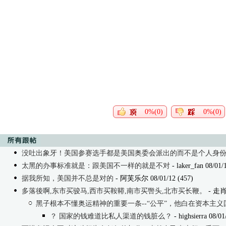
0%(0)
0%(0)
没吐出象牙！美国参赛选手都是美国奥委会派出的而不是个人身
太黑的办事标准就是：跟美国不一样的就是不对
- laker_fan 08/01/
据我所知，美国并不总是对的
- 阿芙乐尔 08/01/12 (457)
多落後啊,东市买骏马,西市买鞍鞯,南市买辔头,北市买长鞭。
- 走肖圼
黑子根本不懂奥运精神的重要一条--“公平”，他白在资本主义
？ 国家的钱难道比私人渠道的钱脏么？
- highsierra 08/01