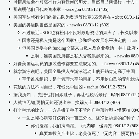
可惜奥运会不对这种行为有任何的加分。当然自己爽也行，千万
- 
那说明他们只代表资本家
- weizigou 08/01/12 (405)
美国军队就有专门的射击队为奥运等比赛365天存在
- xbtx 08/01/1
美国的奥运队当然是国家的
- newsks 08/01/12 (602)
不过最近USOC也有松口不反对政府资助的风声了，长久以来
国家还是私人搞是这个国家社会和经济发展水平决定的
- lurk
但美国奥委会的funding全部来自私人及企业赞助，并非政府
-
是啊，连美国政府都是私人交税供起来的。
- newsks 08/0
好像美国运动员的服装选作都要立法规定的。
- fatww 08/01/12 (45
就拿游泳说吧，美国全民投入在游泳运动上的开销肯定高于中国
-
至于谁来组织，是个管理水平的问题，不用给自己的无能找
花钱的方法不同而已，花钱比中国凶
- eachus 08/01/12 (523)
据我所知 ， 先把他打回娘肚子，再让他说话最好
- 晔阳 08/01/12 (
人就怕无知,更怕无知还说出来
- 挨踢人士 08/01/12 (460)
打个种地的比方，一方是撒了种子不管的广种薄收型
- 慢两拍 08/01
一边是精心耕耘好仅有的一亩三分地。还净是挑选的好种子
你们漫灌，我们搞滴灌。
/无内容
- 慢两拍 08/01/12 (508
真要算投入产出比，老美傻死了
/无内容
- 慢两拍 08/