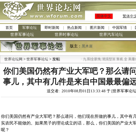
简体中文
繁体中
首页
军事论坛
即时新闻
热点新闻
图片新闻
中国军情
世界军事论坛
世界时事论坛
世界汽车论坛
版主：
黑木崖
>
> 发帖
·
世界论坛网
世界军事论坛
九阳全新免清洗型豆浆机 全美最低
你们美国仍然有产业大军吧？那么请
事儿，其中有几件是来自中国最最偏
送交者: 2010年08月01日13:33:48 于 [世界军事论坛
你们美国仍然有产业大军吧？那么请问，他们现在所做的事儿，其中有
实农民不能做的。如果黑子的理论成立的话，那么，你们美国的产业大
呢？