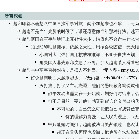
越和印都不会想跟中国直接军事对抗，两个加起来也不够。
- 无为 
越南不是当年光脚的时候了，谁还愿意像当年那种打法。越
越印两国在军事与地理上互补性太少，结盟也不会产生什么
须提防印助越拥核。依越之秉性，用核会较随便，无大
小国对大（强）国用核或核讹诈，不亚于自找灭族
那美国人非先跟印度急了不可。那天越南某人看着
越印与中军事直接对抗，是损人不利己。
/无内容
- hmy 08/01
好像越南明白人越来越少。
/无内容
- dds 08/01/11 (579)
没打痛，打了又主动撤退。他们的愚民教育就说成
战争发动者需要在一开始就计划好何时结束，
打不是目的，要让他们感受到背信弃义付出的
不可能的，自己怎么可能把自己写成背信
你的理解力真强，让人叹为观止。
/无
中只能短时间打，越南被法日美占领过，也没
越现在骨头再硬也没辙，把他所有坛坛罐