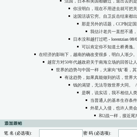
法国，日本和美国都砸过，退出去的
你没明白，现在不用进去就可把
这国活该它穷。自卫反击结束都出
那是另外的话题，CCP制定
我估计老共一直想不通，一
日本没和越打过吧
- lorentzian 08/
可以肯定你不知道土桥勇逸
在经济的影响下，越南的确改变很多，明白人渐少
越官方对50年代越政府关于南海立场的回答让
世界的趋势与中国一样，大家向“钱”看，
有这趋势，如果真能做到的话，世界
钱的渴望，无法导致世界大同。
是啊，说实话，我不相信人类会
当普通人的基本生存条件
外星人入侵，也许人类
和2战一样，接近尾
笔 名 (必选项):
密 码 (必选项):