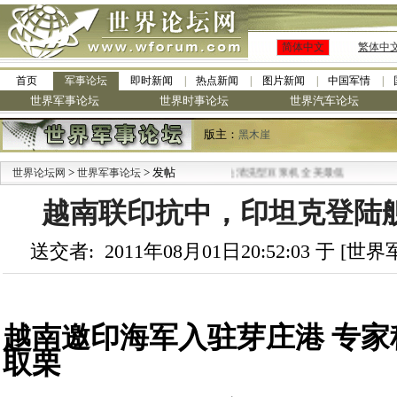
简体中文
繁体中
首页
军事论坛
即时新闻
热点新闻
图片新闻
中国军情
世界军事论坛
世界时事论坛
世界汽车论坛
版主：
黑木崖
>
·
> 发帖
世界论坛网
世界军事论坛
九阳全新免清洗型豆浆机 全美最低
越南联印抗中，印坦克登陆
送交者: 2011年08月01日20:52:03 于 [
越南邀印海军入驻芽庄港 专家
取栗